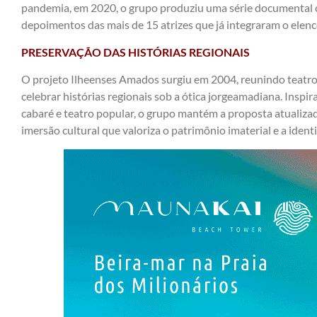
pandemia, em 2020, o grupo produziu uma série documental 
depoimentos das mais de 15 atrizes que já integraram o elenc
PRESERVAÇÃO DAS HISTÓRIAS REGIONAIS
O projeto Ilheenses Amados surgiu em 2004, reunindo teatro, 
celebrar histórias regionais sob a ótica jorgeamadiana. Inspi
cabaré e teatro popular, o grupo mantém a proposta atualiza
imersão cultural que valoriza o patrimônio imaterial e a identi