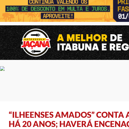
“ILHEENSES AMADOS” CONTA 
HÁ 20 ANOS; HAVERÁ ENCENA