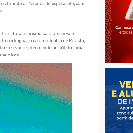
celebrando os 15 anos do espetáculo, com
o.
literatura e turismo para preservar e
rado em linguagens como Teatro de Revista,
da e relevante, oferecendo ao público uma
dade local.