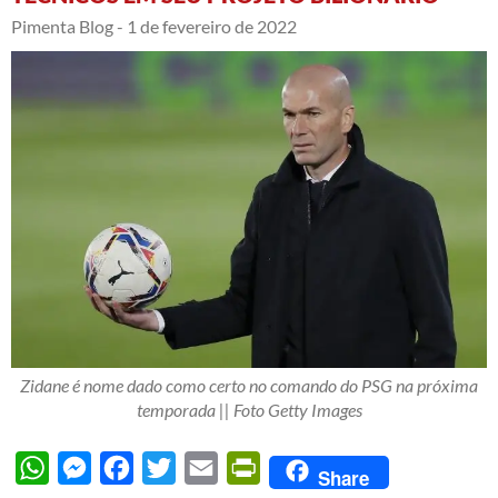
Pimenta Blog -
1 de fevereiro de 2022
Zidane é nome dado como certo no comando do PSG na próxima
temporada || Foto Getty Images
WhatsApp
Messenger
Facebook
Twitter
Email
PrintFriendly
Share