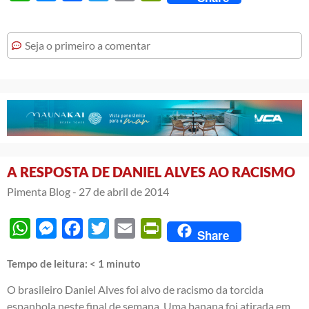
Seja o primeiro a comentar
A RESPOSTA DE DANIEL ALVES AO RACISMO
Pimenta Blog -
27 de abril de 2014
WhatsApp
Messenger
Facebook
Twitter
Email
PrintFriendly
Share
Tempo de leitura:
< 1
minuto
O brasileiro Daniel Alves foi alvo de racismo da torcida
espanhola neste final de semana. Uma banana foi atirada em