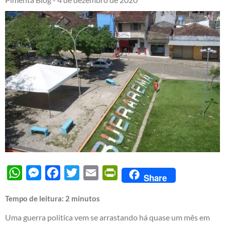
WhatsApp
Messenger
Facebook
Twitter
Email
PrintFriendly
Share
Tempo de leitura:
2
minutos
Uma guerra política vem se arrastando há quase um mês em