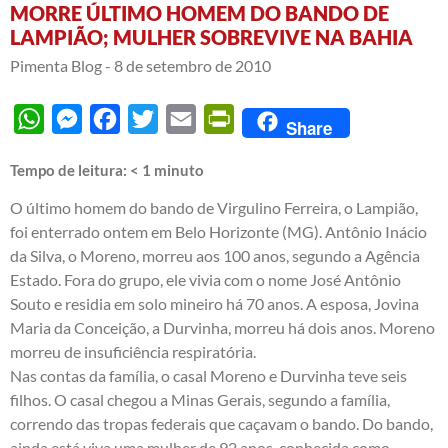
MORRE ÚLTIMO HOMEM DO BANDO DE
LAMPIÃO; MULHER SOBREVIVE NA BAHIA
Pimenta Blog -
8 de setembro de 2010
WhatsApp
Messenger
Facebook
Twitter
Email
PrintFriendly
Share
Tempo de leitura:
< 1
minuto
O último homem do bando de Virgulino Ferreira, o Lampião,
foi enterrado ontem em Belo Horizonte (MG). Antônio Inácio
da Silva, o Moreno, morreu aos 100 anos, segundo a Agência
Estado. Fora do grupo, ele vivia com o nome José Antônio
Souto e residia em solo mineiro há 70 anos. A esposa, Jovina
Maria da Conceição, a Durvinha, morreu há dois anos. Moreno
morreu de insuficiência respiratória.
Nas contas da família, o casal Moreno e Durvinha teve seis
filhos. O casal chegou a Minas Gerais, segundo a família,
correndo das tropas federais que caçavam o bando. Do bando,
ainda está viva uma mulher de 92 anos, conhecida como