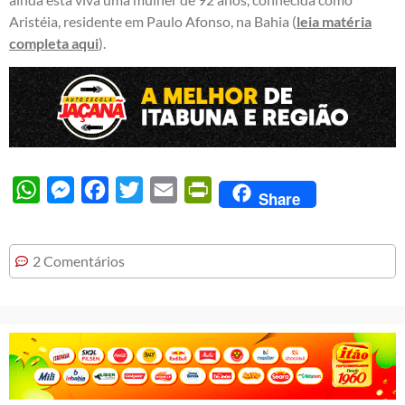
Aristéia, residente em Paulo Afonso, na Bahia (
leia matéria
completa aqui
).
WhatsApp
Messenger
Facebook
Twitter
Email
PrintFriendly
Share
2 Comentários