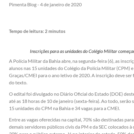
Pimenta Blog -
4 de janeiro de 2020
Tempo de leitura:
2
minutos
Inscrições para as unidades do Colégio Militar começ
A Polícia Militar da Bahia abre, na segunda-feira (6), as insc
alunos nas 15 unidades do Colégio da Polícia Militar (CPM)
Graças/CMEI para o ano letivo de 2020. A inscrição deve ser fe
do texto.
O edital foi divulgado no Diário Oficial do Estado (DOE) deste
até as 18 horas de 10 de janeiro (sexta-feira). Ao todo, serão
15 unidades do CPM na Bahia e 34 vagas para a CMEI.
Entre as vagas oferecidas na capital, 70% são destinadas para 
demais servidores públicos civis da PM e da SEC colocados à 
30% para o público externo. Já no interior do estado, 50% das