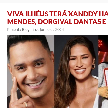
VIVA ILHÉUS TERÁ XANDDY H
MENDES, DORGIVAL DANTAS E
Pimenta Blog -
7 de junho de 2024