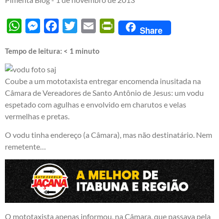
WhatsApp
Messenger
Facebook
Twitter
Email
PrintFriendly
Share
Tempo de leitura:
< 1
minuto
Coube a um mototaxista entregar encomenda inusitada na
Câmara de Vereadores de Santo Antônio de Jesus: um vodu
espetado com agulhas e envolvido em charutos e velas
vermelhas e pretas.
O vodu tinha endereço (a Câmara), mas não destinatário. Nem
remetente…
O mototaxista apenas informou, na Câmara, que passava pela