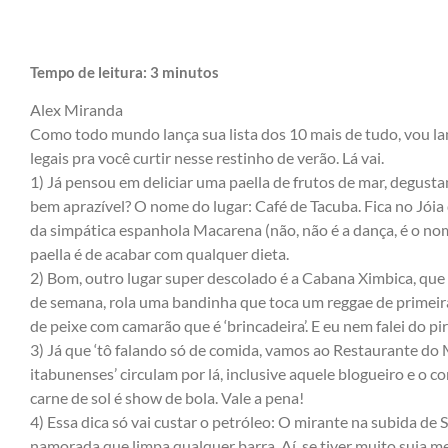
Tempo de leitura:
3
minutos
Alex Miranda
Como todo mundo lança sua lista dos 10 mais de tudo, vou lan
legais pra você curtir nesse restinho de verão. Lá vai.
1) Já pensou em deliciar uma paella de frutos de mar, degus
bem aprazível? O nome do lugar: Café de Tacuba. Fica no Jóia
da simpática espanhola Macarena (não, não é a dança, é o no
paella é de acabar com qualquer dieta.
2) Bom, outro lugar super descolado é a Cabana Ximbica, que f
de semana, rola uma bandinha que toca um reggae de primeira
de peixe com camarão que é ‘brincadeira’. E eu nem falei do pi
3) Já que ‘tô falando só de comida, vamos ao Restaurante do M
itabunenses’ circulam por lá, inclusive aquele blogueiro e o 
carne de sol é show de bola. Vale a pena!
4) Essa dica só vai custar o petróleo: O mirante na subida de
namorada que limpa qualquer barra. Aí, se tiver muito suja me