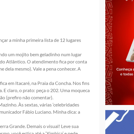
çar a minha primeira lista de 12 lugares
tando um mojito bem geladinho num lugar
 do Atlântico. O atendimento fica por conta
me dela mesmo). Vale a pena conhecer. A
ica em Itacaré, na Praia da Concha. Nos fins
. E claro, o prato: peça o 202. Uma moqueca
rão (prefiro não comentar).
azinho. Às sextas, várias ‘celebridades
comunicador Fábio Luciano. Minha dica: a
 Serra Grande. Demais o visual! Leve sua
smo, você estica até a ‘Ximbica’ e pede