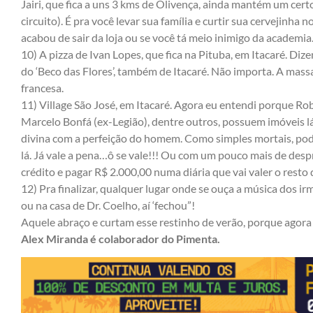
Jairi, que fica a uns 3 kms de Olivença, ainda mantém um cert
circuito). É pra você levar sua família e curtir sua cervejinha 
acabou de sair da loja ou se você tá meio inimigo da academia. 
10) A pizza de Ivan Lopes, que fica na Pituba, em Itacaré. Diz
do ‘Beco das Flores’, também de Itacaré. Não importa. A mass
francesa.
11) Village São José, em Itacaré. Agora eu entendi porque Ro
Marcelo Bonfá (ex-Legião), dentre outros, possuem imóveis lá
divina com a perfeição do homem. Como simples mortais, pod
lá. Já vale a pena…ô se vale!!! Ou com um pouco mais de desp
crédito e pagar R$ 2.000,00 numa diária que vai valer o resto 
12) Pra finalizar, qualquer lugar onde se ouça a música dos i
ou na casa de Dr. Coelho, aí ‘fechou”!
Aquele abraço e curtam esse restinho de verão, porque agor
Alex Miranda é colaborador do Pimenta.