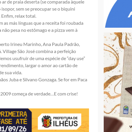
o ar de praia deserta (se comparada àquele
no isopor, sem se preocupar se o biquini
Enfim, relax total.
em as más línguas que a receita foi roubada
a não pesa no estômago e a pizza vem à
berto Irineu Marinho, Ana Paula Padrão,
. Village São José combina a perfeição
emos usufruir de uma espécie de “day use”
rendimento, largar o amor ao cartão de
de sua vida.
rmãos Juba e Silvano Gonzaga. Se for em Paca
a 2009 começa de verdade…E com crise!