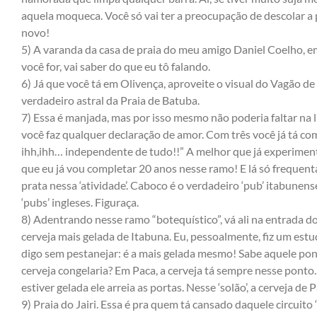
aquela moqueca. Você só vai ter a preocupação de descolar a p
novo!
5) A varanda da casa de praia do meu amigo Daniel Coelho, em
você for, vai saber do que eu tô falando.
6) Já que você tá em Olivença, aproveite o visual do Vagão de
verdadeiro astral da Praia de Batuba.
7) Essa é manjada, mas por isso mesmo não poderia faltar na l
você faz qualquer declaração de amor. Com três você já tá co
ihh,ihh… independente de tudo!!” A melhor que já experimente
que eu já vou completar 20 anos nesse ramo! E lá só frequenta
prata nessa ‘atividade’. Caboco é o verdadeiro ‘pub’ itabunens
‘pubs’ ingleses. Figuraça.
8) Adentrando nesse ramo “botequístico”, vá ali na entrada d
cerveja mais gelada de Itabuna. Eu, pessoalmente, fiz um es
digo sem pestanejar: é a mais gelada mesmo! Sabe aquele po
cerveja congelaria? Em Paca, a cerveja tá sempre nesse ponto. 
estiver gelada ele arreia as portas. Nesse ‘solão’, a cerveja de
9) Praia do Jairi. Essa é pra quem tá cansado daquele circuito