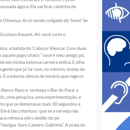
ousada agora. Ela vai ficar caidinha de
 Olivença. Aí só sendo coligado do ‘homi’. Se
 Gustavo Kauark. Ali, você curte o
ista: a batida do ‘Caboco’ Alencar. Com duas
m aquele papo chato: “você é meu amigo pô,
i em minha extensa carreira etílica. E olha
 gente que já ‘ta’ com, no mínimo, bodas de
e. É a mesma ciência de horário que rege os
o Banco Raso e conheça o Bar do Paca: a
tudo, uma pesquisa, uma experimentação, e
nto que se demorasse mais 30 segundos a
Ele é tão criterioso que se a cerveja não
 Paca refresca até o dedão do pé.
 “Narigas-Soro Caseiro-Gabriela”. A praia do