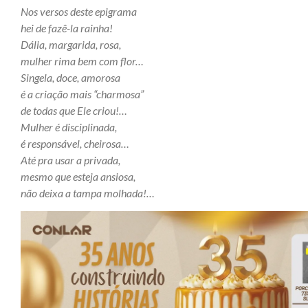
Nos versos deste epigrama
hei de fazê-la rainha!
Dália, margarida, rosa,
mulher rima bem com flor…
Singela, doce, amorosa
é a criação mais “charmosa”
de todas que Ele criou!…
Mulher é disciplinada,
é responsável, cheirosa…
Até pra usar a privada,
mesmo que esteja ansiosa,
não deixa a tampa molhada!…