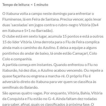
Tempo de leitura:
< 1
minuto
O Itabuna volta a campo neste domingo para enfrentar o
Fluminense, lá em Feira de Santana. Precisa vencer, após levar
duas ‘sacoladas’ em jogos contra o rubro-negro Vitória (0x4
em Itabuna e 5×1 no Barradão).
O clube está em sexto lugar, acumula 15 pontos e está a outros
15 do líder Vitória. Uma derrota para o Flu de Feira complica
ainda mais o caminho do Azulino. E deixa a equipe a alguns
pontinhos do andar de baixo, lá onde estão Camaçari, Colo
Colo e companhia.
A partida começa em instantes. Quando enfrentou o Flu no
Itabunão, há dez dias, o Azulino acabou vencendo. Ou repete a
quase façanha ou engrena a marcha-ré. O próprio Flu é
adversário direto do Itabuna para ver quem se classifica às
semifinais do Baianão.
São apenas quatro vagas. Por enquanto, Vitória, Bahia, Vitória
da Conquista e Flu estão no G-4. Ainda faltam dez rodadas
para saber, afinal, quais os classificados à próxima fase. O