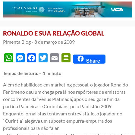
RONALDO E SUA RELAÇÃO GLOBAL
Pimenta Blog -
8 de março de 2009
WhatsApp
Messenger
Facebook
Twitter
Email
PrintFriendly
Share
Tempo de leitura:
< 1
minuto
Além de habilidoso em marketing pessoal, o jogador Ronaldo
Fenômeno deu um chega pra lá nos repórteres de emissoras
concorrentes da ‘Vênus Platinada’, após o seu gol e fim da
partida Palmeiras e Corinthians, pelo Paulistão 2009.
Enquanto jornalistas tentavam entrevistá-lo, o jogador do
“Curíntia” alegava um suposto empurra-empurra dos
profissionais para não falar.