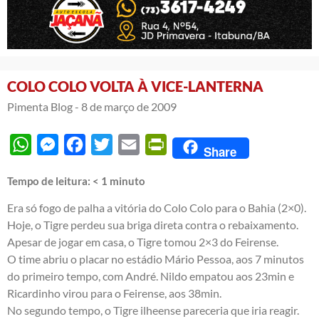
COLO COLO VOLTA À VICE-LANTERNA
Pimenta Blog -
8 de março de 2009
WhatsApp
Messenger
Facebook
Twitter
Email
PrintFriendly
Share
Tempo de leitura:
< 1
minuto
Era só fogo de palha a vitória do Colo Colo para o Bahia (2×0).
Hoje, o Tigre perdeu sua briga direta contra o rebaixamento.
Apesar de jogar em casa, o Tigre tomou 2×3 do Feirense.
O time abriu o placar no estádio Mário Pessoa, aos 7 minutos
do primeiro tempo, com André. Nildo empatou aos 23min e
Ricardinho virou para o Feirense, aos 38min.
No segundo tempo, o Tigre ilheense pareceria que iria reagir.