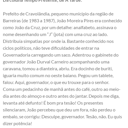
Prefeito de Cravolândia, pequeno município da região de
Barreiras (de 1983 a 1987), João Moreira Pires era conhecido
como João da Cruz, por um detalhe: analfabeto, assinava o
nome desenhando um “J” (jota) com uma cruz ao lado.
Distribuía simpatias por onde ia. Bastante conhecido nos
ciclos políticos, não teve dificuldades de entrar na
Governadoria carregando um saco. Adentrou o gabinete do
governador João Durval Carneiro acompanhando uma
caravana, tomou a dianteira, abriu. Era docinho de buriti,
iguaria muito comum no oeste baiano. Pegou um tablete,
falou: Aqui, governador, o que eu trouxe para o senhor.
Coma um pedacinho de manhã antes do café, outro ao meio-
dia antes do almoço e outro antes do jantar. Depois me diga,
levanta até defunto! É bom pra tesão! Os presentes
silenciaram, João percebeu que deu um fora, não perdeu o
embalo, se corrigiu: Desculpe, governador. Tesão, não. Eu quis
dizer potência!