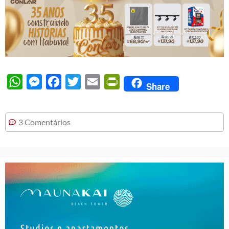
WhatsApp
Messenger
Facebook
Twitter
Email
PrintFriendly
Share
3 Comentários