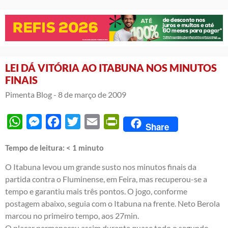
LEI DÁ VITÓRIA AO ITABUNA NOS MINUTOS
FINAIS
Pimenta Blog -
8 de março de 2009
WhatsApp
Messenger
Facebook
Twitter
Email
PrintFriendly
Share
Tempo de leitura:
< 1
minuto
O Itabuna levou um grande susto nos minutos finais da
partida contra o Fluminense, em Feira, mas recuperou-se a
tempo e garantiu mais três pontos. O jogo, conforme
postagem abaixo, seguia com o Itabuna na frente. Neto Berola
marcou no primeiro tempo, aos 27min.
O placar permaneceu assim durante quase todo o segundo