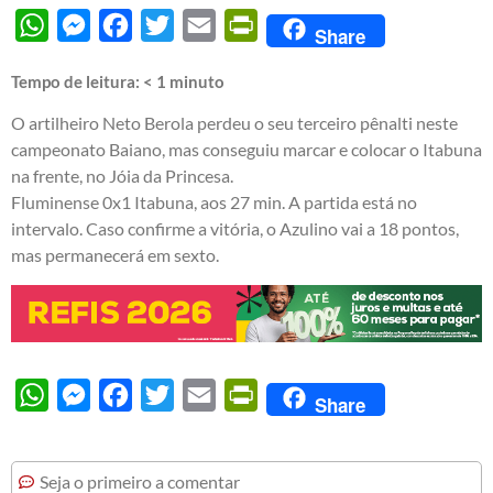
WhatsApp
Messenger
Facebook
Twitter
Email
PrintFriendly
Share
Tempo de leitura:
< 1
minuto
O artilheiro Neto Berola perdeu o seu terceiro pênalti neste
campeonato Baiano, mas conseguiu marcar e colocar o Itabuna
na frente, no Jóia da Princesa.
Fluminense 0x1 Itabuna, aos 27 min. A partida está no
intervalo. Caso confirme a vitória, o Azulino vai a 18 pontos,
mas permanecerá em sexto.
WhatsApp
Messenger
Facebook
Twitter
Email
PrintFriendly
Share
Seja o primeiro a comentar