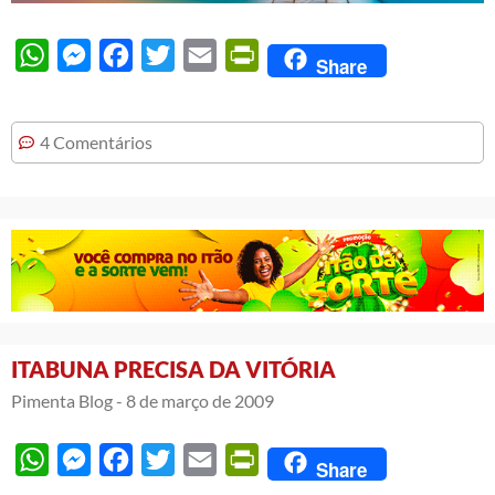
WhatsApp
Messenger
Facebook
Twitter
Email
PrintFriendly
Share
4 Comentários
ITABUNA PRECISA DA VITÓRIA
Pimenta Blog -
8 de março de 2009
WhatsApp
Messenger
Facebook
Twitter
Email
PrintFriendly
Share