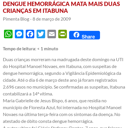
DENGUE HEMORRÁGICA MATA MAIS DUAS
CRIANÇAS EM ITABUNA
Pimenta Blog -
8 de março de 2009
WhatsApp
Messenger
Facebook
Twitter
Email
PrintFriendly
Share
Tempo de leitura:
< 1
minuto
Duas crianças morreram na madrugada deste domingo na UTI
do Hospital Manoel Novaes, em Itabuna, com suspeitas de
dengue hemorrágica, segundo a Vigilância Epidemiológica da
cidade. Até o dia 6 de março deste ano já foram registrados
2.696 casos no município. Se confirmadas as suspeitas, Itabuna
contabilizará a 14ª vítima.
Maria Gabrielle de Jesus Bispo, 6 anos, que residia no
município de Floresta Azul, foi internada no Hospital Manoel
Novaes na última terça-feira com os sintomas da doença. No
atestado de óbito consta dengue hemorrágica.
A outra vítima foi Glória Stefanny Dantas, 7 anos, que faleceu