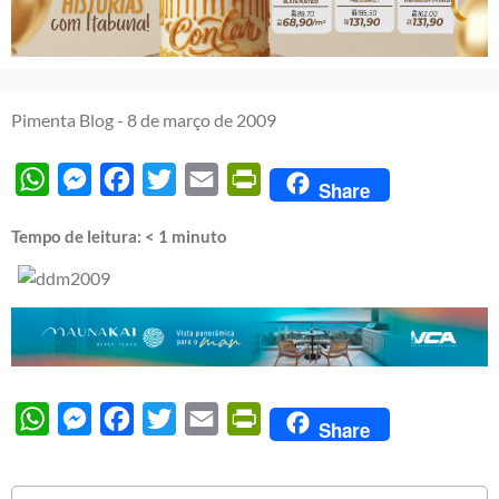
Pimenta Blog -
8 de março de 2009
WhatsApp
Messenger
Facebook
Twitter
Email
PrintFriendly
Share
Tempo de leitura:
< 1
minuto
WhatsApp
Messenger
Facebook
Twitter
Email
PrintFriendly
Share