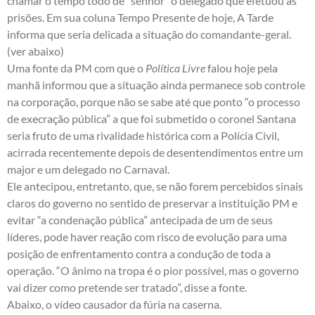
chamar o tempo todo de “senhor” o delegado que efetuou as
prisões. Em sua coluna Tempo Presente de hoje, A Tarde
informa que seria delicada a situação do comandante-geral.
(ver abaixo)
Uma fonte da PM com que o
Política Livre
falou hoje pela
manhã informou que a situação ainda permanece sob controle
na corporação, porque não se sabe até que ponto “o processo
de execração pública” a que foi submetido o coronel Santana
seria fruto de uma rivalidade histórica com a Polícia Civil,
acirrada recentemente depois de desentendimentos entre um
major e um delegado no Carnaval.
Ele antecipou, entretanto, que, se não forem percebidos sinais
claros do governo no sentido de preservar a instituição PM e
evitar “a condenação pública” antecipada de um de seus
líderes, pode haver reação com risco de evolução para uma
posição de enfrentamento contra a condução de toda a
operação. “O ânimo na tropa é o pior possível, mas o governo
vai dizer como pretende ser tratado”, disse a fonte.
Abaixo, o vídeo causador da fúria na caserna.