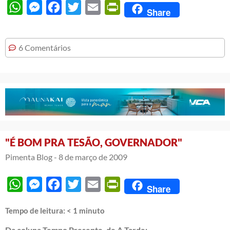
WhatsApp
Messenger
Facebook
Twitter
Email
PrintFriendly
Share
6 Comentários
"É BOM PRA TESÃO, GOVERNADOR"
Pimenta Blog -
8 de março de 2009
WhatsApp
Messenger
Facebook
Twitter
Email
PrintFriendly
Share
Tempo de leitura:
< 1
minuto
Da coluna Tempo Presente, de A Tarde: