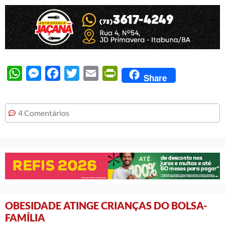
WhatsApp
Messenger
Facebook
Twitter
Email
PrintFriendly
Share
4 Comentários
OBESIDADE ATINGE CRIANÇAS DO BOLSA-
FAMÍLIA