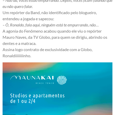
– Não dá, vocês estão empurrando. Depois, vocês ficam falando que
eu não quero falar.
Um repórter da Band, não identificado pelo blogueiro,
entendeu a jogada e sapecou:
– Ô, Ronaldo, fala aqui, ninguém está te empurrando, não…
A agonia do Fenômeno acabou quando ele viu o repórter
Mauro Naves, da TV Globo, para quem se dirigiu, abrindo os
dentes e a matraca.
Assina logo contrato de exclusividade com a Globo,
Ronaldiiiiiiiinho.