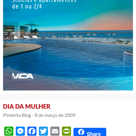
DIA DA MULHER
Pimenta Blog -
8 de março de 2009
WhatsApp
Messenger
Facebook
Twitter
Email
PrintFriendly
Share