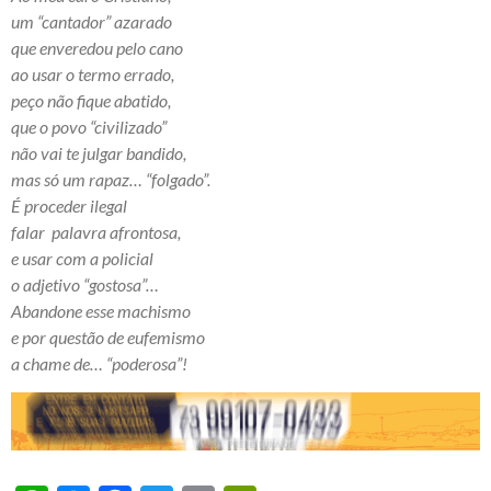
um “cantador” azarado
que enveredou pelo cano
ao usar o termo errado,
peço não fique abatido,
que o povo “civilizado”
não vai te julgar bandido,
mas só um rapaz… “folgado”.
É proceder ilegal
falar palavra afrontosa,
e usar com a policial
o adjetivo “gostosa”…
Abandone esse machismo
e por questão de eufemismo
a chame de… “poderosa”!