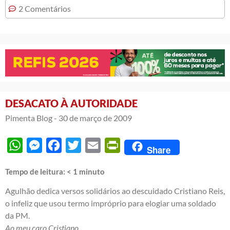
2 Comentários
DESACATO À AUTORIDADE
Pimenta Blog -
30 de março de 2009
WhatsApp
Messenger
Facebook
Twitter
Email
PrintFriendly
Share
Tempo de leitura:
< 1
minuto
Agulhão dedica versos solidários ao descuidado Cristiano Reis,
o infeliz que usou termo impróprio para elogiar uma soldado
da PM.
Ao meu caro Cristiano,