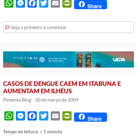
WhatsApp
Messenger
Facebook
Twitter
Email
PrintFriendly
Share
Seja o primeiro a comentar
CASOS DE DENGUE CAEM EM ITABUNA E
AUMENTAM EM ILHÉUS
Pimenta Blog -
30 de março de 2009
WhatsApp
Messenger
Facebook
Twitter
Email
PrintFriendly
Share
Tempo de leitura:
< 1
minuto