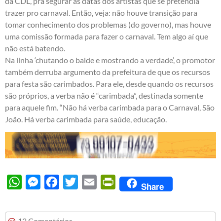
da CDL, pra segurar as datas dos artistas que se pretendia
trazer pro carnaval. Então, veja: não houve transição para
tomar conhecimento dos problemas (do governo), mas houve
uma comissão formada para fazer o carnaval. Tem algo aí que
não está batendo.
Na linha ‘chutando o balde e mostrando a verdade’, o promotor
também derruba argumento da prefeitura de que os recursos
para festa são carimbados. Para ele, desde quando os recursos
são próprios, a verba não é “carimbada”, destinada somente
para aquele fim. “Não há verba carimbada para o Carnaval, São
João. Há verba carimbada para saúde, educação.
WhatsApp
Messenger
Facebook
Twitter
Email
PrintFriendly
Share
12 Comentários