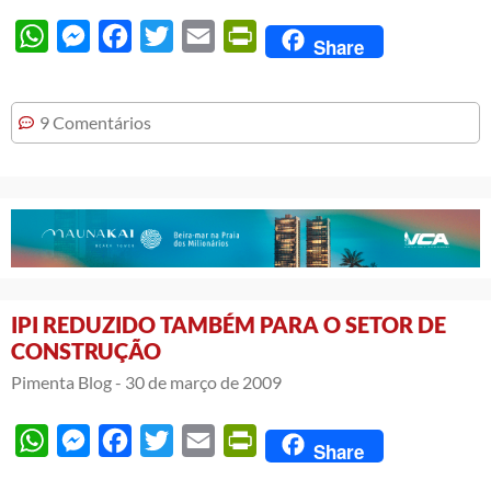
WhatsApp
Messenger
Facebook
Twitter
Email
PrintFriendly
Share
9 Comentários
IPI REDUZIDO TAMBÉM PARA O SETOR DE
CONSTRUÇÃO
Pimenta Blog -
30 de março de 2009
WhatsApp
Messenger
Facebook
Twitter
Email
PrintFriendly
Share