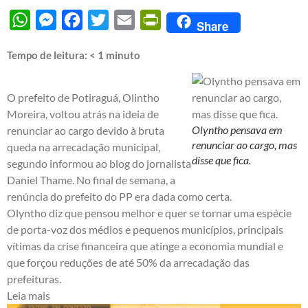
WhatsApp
Messenger
Facebook
Twitter
Email
PrintFriendly
Share
Tempo de leitura:
< 1
minuto
O prefeito de Potiraguá, Olintho
Moreira, voltou atrás na ideia de
Olyntho pensava em
renunciar ao cargo devido à bruta
renunciar ao cargo, mas
queda na arrecadação municipal,
disse que fica.
segundo informou ao
blog do jornalista
Daniel Thame
. No final de semana, a
renúncia do prefeito do PP era dada como certa.
Olyntho diz que pensou melhor e quer se tornar uma espécie
de porta-voz dos médios e pequenos municípios, principais
vítimas da crise financeira que atinge a economia mundial e
que forçou reduções de até 50% da arrecadação das
prefeituras.
Leia mais