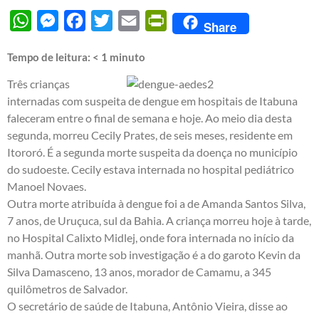
WhatsApp
Messenger
Facebook
Twitter
Email
PrintFriendly
Share
Tempo de leitura:
< 1
minuto
Três crianças
internadas com suspeita de dengue em hospitais de Itabuna
faleceram entre o final de semana e hoje. Ao meio dia desta
segunda, morreu Cecily Prates, de seis meses, residente em
Itororó. É a segunda morte suspeita da doença no município
do sudoeste. Cecily estava internada no hospital pediátrico
Manoel Novaes.
Outra morte atribuída à dengue foi a de Amanda Santos Silva,
7 anos, de Uruçuca, sul da Bahia. A criança morreu hoje à tarde,
no Hospital Calixto Midlej, onde fora internada no início da
manhã. Outra morte sob investigação é a do garoto Kevin da
Silva Damasceno, 13 anos, morador de Camamu, a 345
quilômetros de Salvador.
O secretário de saúde de Itabuna, Antônio Vieira, disse ao