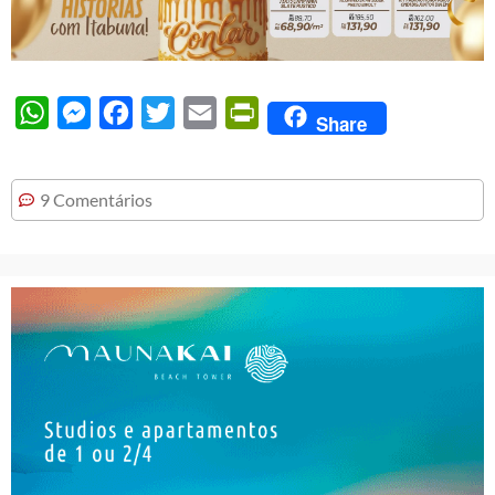
WhatsApp
Messenger
Facebook
Twitter
Email
PrintFriendly
Share
9 Comentários