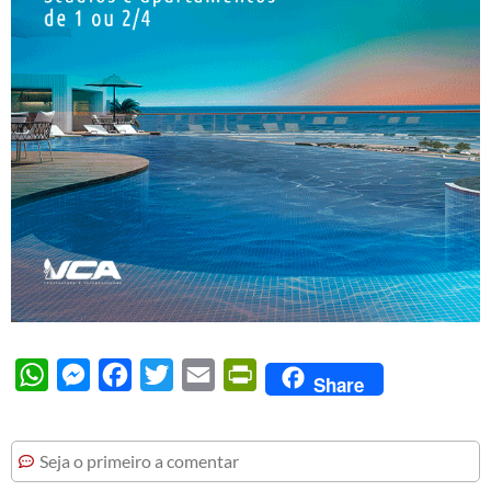
WhatsApp
Messenger
Facebook
Twitter
Email
PrintFriendly
Share
Seja o primeiro a comentar