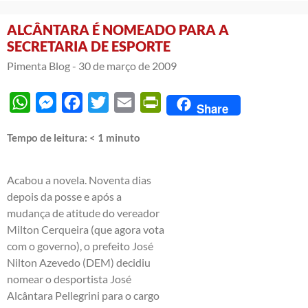
ALCÂNTARA É NOMEADO PARA A
SECRETARIA DE ESPORTE
Pimenta Blog -
30 de março de 2009
WhatsApp
Messenger
Facebook
Twitter
Email
PrintFriendly
Share
Tempo de leitura:
< 1
minuto
Acabou a novela. Noventa dias
depois da posse e após a
mudança de atitude do vereador
Milton Cerqueira (
que agora vota
com o governo
), o prefeito José
Nilton Azevedo (DEM) decidiu
nomear o desportista José
Alcântara Pellegrini para o cargo