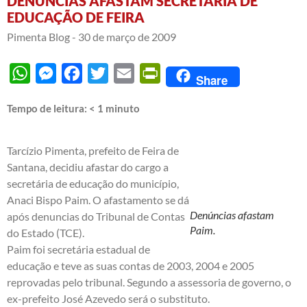
DENÚNCIAS AFASTAM SECRETÁRIA DE
EDUCAÇÃO DE FEIRA
Pimenta Blog -
30 de março de 2009
WhatsApp
Messenger
Facebook
Twitter
Email
PrintFriendly
Share
Tempo de leitura:
< 1
minuto
Tarcízio Pimenta, prefeito de Feira de
Santana, decidiu afastar do cargo a
secretária de educação do município,
Anaci Bispo Paim. O afastamento se dá
Denúncias afastam
após denuncias do Tribunal de Contas
Paim.
do Estado (TCE).
Paim foi secretária estadual de
educação e teve as suas contas de 2003, 2004 e 2005
reprovadas pelo tribunal. Segundo a assessoria de governo, o
ex-prefeito José Azevedo será o substituto.