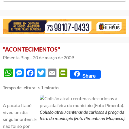
"ACONTECIMENTOS"
Pimenta Blog -
30 de março de 2009
WhatsApp
Messenger
Facebook
Twitter
Email
PrintFriendly
Share
Tempo de leitura:
< 1
minuto
A pacata Itapé
Colisão atraiu centenas de curiosos à praça da
viveu um dia
feira do município (Foto Pimenta na Muqueca).
singular ontem. E
não foi só por