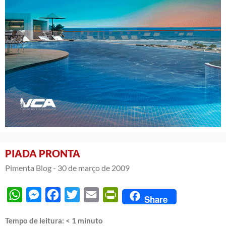
PIADA PRONTA
Pimenta Blog -
30 de março de 2009
WhatsApp
Messenger
Facebook
Twitter
Email
PrintFriendly
Share
Tempo de leitura:
< 1
minuto