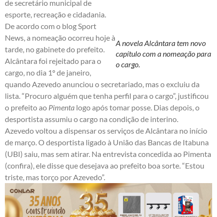
de secretário municipal de
esporte, recreação e cidadania.
De acordo com o blog Sport
News, a nomeação ocorreu hoje à
A novela Alcântara tem novo
tarde, no gabinete do prefeito.
capítulo com a nomeação para
Alcântara foi rejeitado para o
o cargo.
cargo, no dia 1º de janeiro,
quando Azevedo anunciou o secretariado, mas o excluiu da
lista. “Procuro alguém que tenha perfil para o cargo”, justificou
o prefeito ao
Pimenta
logo após tomar posse. Dias depois, o
desportista assumiu o cargo na condição de interino.
Azevedo voltou a dispensar os serviços de Alcântara no início
de março. O desportista ligado à União das Bancas de Itabuna
(UBI) saiu, mas sem atirar. Na entrevista concedida ao Pimenta
(
confira
), ele disse que desejava ao prefeito boa sorte. “Estou
triste, mas torço por Azevedo”.