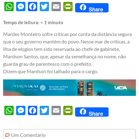
WhatsApp
Messenger
Facebook
Twitter
Email
PrintFriendly
Share
Tempo de leitura:
< 1
minuto
Mardes Monteiro sofre críticas por conta da distância segura
que o seu governo mantém do povo. Nesse mar de críticas, a
ilha de elogios tem sido reservada ao chefe de gabinete,
Mardson Santos, que, apesar da semelhança no nome, não
guarda grau de parentesco com o prefeito.
Dizem que Mardson foi talhado para o cargo.
WhatsApp
Messenger
Facebook
Twitter
Email
PrintFriendly
Share
Um Comentário