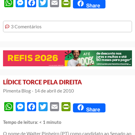
WhatsApp
Messenger
Facebook
Twitter
Email
PrintFriendly
Share
3 Comentários
LÍDICE TORCE PELA DIREITA
Pimenta Blog -
14 de abril de 2010
WhatsApp
Messenger
Facebook
Twitter
Email
PrintFriendly
Share
Tempo de leitura:
< 1
minuto
O nome de Walter Pinheiro (PT) como candidato ao Senado ao