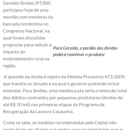
Geraldo Simões (PT/BA)
participou hoje de uma
reunião com membros da
bancada nordestina no
Congresso Nacional, na
qual foram discutidas
propostas para reduzir o
Para Geraldo, o perdão das dívidas
impacto do
poderá reanimar o produtor
endividamento rural na
região.
A questão da dívida é objeto da Medida Provisória 472/2009,
que tramita no Senado e na qual o governo pretende incluir
emendas. Para Simões, uma medida justa seria a remissão total
dos débitos contraídos por pequenos produtores (dívidas de
até R$ 10 mil) nas primeiras etapas do Programa de
Recuperação da Lavoura Cacaueira.
Como se sabe, as medidas recomendadas pela Ceplac não
produziram resultados e só restou para os produtores que as