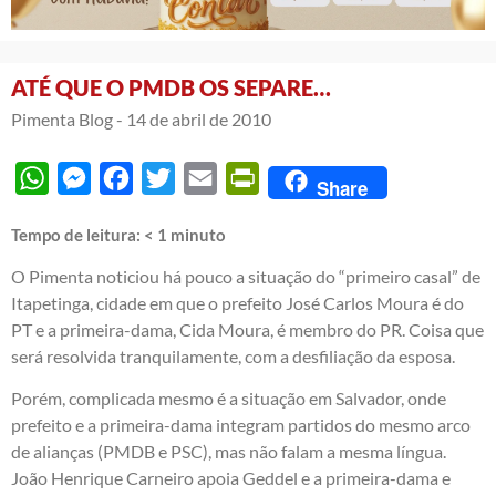
ATÉ QUE O PMDB OS SEPARE…
Pimenta Blog -
14 de abril de 2010
WhatsApp
Messenger
Facebook
Twitter
Email
PrintFriendly
Share
Tempo de leitura:
< 1
minuto
O Pimenta noticiou há pouco a situação do “primeiro casal” de
Itapetinga, cidade em que o prefeito José Carlos Moura é do
PT e a primeira-dama, Cida Moura, é membro do PR. Coisa que
será resolvida tranquilamente, com a desfiliação da esposa.
Porém, complicada mesmo é a situação em Salvador, onde
prefeito e a primeira-dama integram partidos do mesmo arco
de alianças (PMDB e PSC), mas não falam a mesma língua.
João Henrique Carneiro apoia Geddel e a primeira-dama e