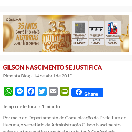
GILSON NASCIMENTO SE JUSTIFICA
Pimenta Blog -
14 de abril de 2010
WhatsApp
Messenger
Facebook
Twitter
Email
PrintFriendly
Share
Tempo de leitura:
< 1
minuto
Por meio do Departamento de Comunicação da Prefeitura de
Itabuna, o secretário da Administração Gilson Nascimento
avisa que teve motivo razoável para faltar à Conferência