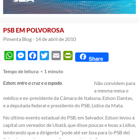
PSB EM POLVOROSA
Pimenta Blog -
14 de abril de 2010
WhatsApp
Messenger
Facebook
Twitter
Email
PrintFriendly
Share
Tempo de leitura:
< 1
minuto
Edson: entre a cruz e a espada.
Não convidem para
a mesma mesa o
médico e ex-presidente da Câmara de Itabuna, Edson Dantas,
e a deputada federal e presidente do PSB, Lídice da Mata.
No último evento estadual do PSB, em Salvador, Edson levou à
capital um vereador de Ubatã, que disse poucas e boas a Lídice,
lembrando que a dirigente “pode até ser boa para (o PSB de)