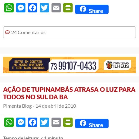
WhatsApp
Messenger
Facebook
Twitter
Email
PrintFriendly
Share
24 Comentários
AÇÃO DE TUPINAMBÁS ATRASA O LUZ PARA
TODOS NO SUL DA BA
Pimenta Blog -
14 de abril de 2010
WhatsApp
Messenger
Facebook
Twitter
Email
PrintFriendly
Share
Tempo de leitura:
< 1
minuto