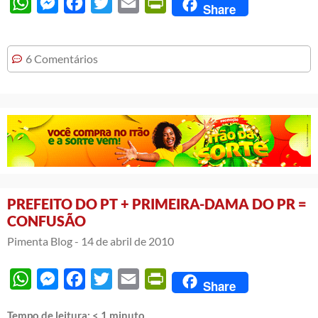
WhatsApp
Messenger
Facebook
Twitter
Email
PrintFriendly
Share
6 Comentários
PREFEITO DO PT + PRIMEIRA-DAMA DO PR =
CONFUSÃO
Pimenta Blog -
14 de abril de 2010
WhatsApp
Messenger
Facebook
Twitter
Email
PrintFriendly
Share
Tempo de leitura:
< 1
minuto