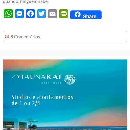
quando, ninguém sabe.
WhatsApp
Messenger
Facebook
Twitter
Email
PrintFriendly
Share
8 Comentários