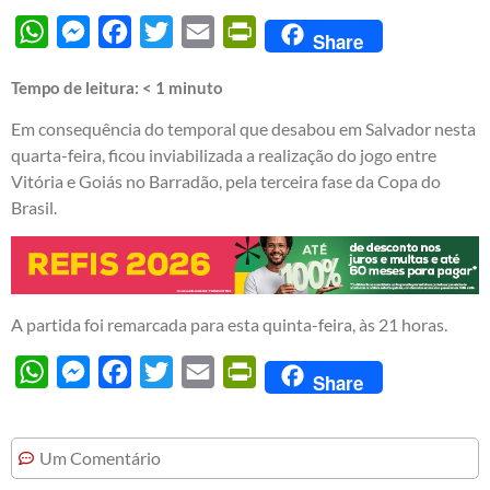
WhatsApp
Messenger
Facebook
Twitter
Email
PrintFriendly
Share
Tempo de leitura:
< 1
minuto
Em consequência do temporal que desabou em Salvador nesta
quarta-feira, ficou inviabilizada a realização do jogo entre
Vitória e Goiás no Barradão, pela terceira fase da Copa do
Brasil.
A partida foi remarcada para esta quinta-feira, às 21 horas.
WhatsApp
Messenger
Facebook
Twitter
Email
PrintFriendly
Share
Um Comentário