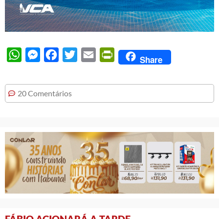
WhatsApp
Messenger
Facebook
Twitter
Email
PrintFriendly
Share
20 Comentários
FÁBIO ACIONARÁ A TARDE