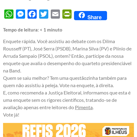
WhatsApp
Messenger
Facebook
Twitter
Email
PrintFriendly
Share
Tempo de leitura:
< 1
minuto
Enquete rápida. Você assistiu ao debate com os Dilma
Rousseff (PT), José Serra (PSDB), Marina Silva (PV) e Plínio de
Arruda Sampaio (PSOL), ontem? Então, participe da nossa
enquete que avalia o desempenho do quarteto presidenciável
na Band.
Quem se saiu melhor? Tem uma questãozinha também para
quem não assistiu à peleja. Vote na enquete, à direita.
E, como recomenda a Justiça Eleitoral, informamos que esta é
uma enquete sem os rigores científicos, tratando-se de
avaliação apenas entre leitores do
Pimenta
.
Vote já!