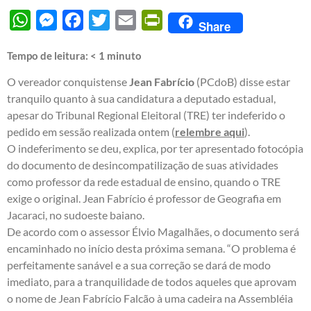
WhatsApp
Messenger
Facebook
Twitter
Email
PrintFriendly
Share
Tempo de leitura:
< 1
minuto
O vereador conquistense
Jean Fabrício
(PCdoB) disse estar
tranquilo quanto à sua candidatura a deputado estadual,
apesar do Tribunal Regional Eleitoral (TRE) ter indeferido o
pedido em sessão realizada ontem (
relembre aqui
).
O indeferimento se deu, explica, por ter apresentado fotocópia
do documento de desincompatilização de suas atividades
como professor da rede estadual de ensino, quando o TRE
exige o original. Jean Fabrício é professor de Geografia em
Jacaraci, no sudoeste baiano.
De acordo com o assessor Élvio Magalhães, o documento será
encaminhado no início desta próxima semana. “O problema é
perfeitamente sanável e a sua correção se dará de modo
imediato, para a tranquilidade de todos aqueles que aprovam
o nome de Jean Fabrício Falcão à uma cadeira na Assembléia