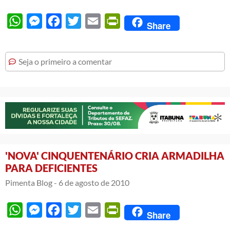
WhatsApp
Messenger
Facebook
Twitter
Email
PrintFriendly
Share
Seja o primeiro a comentar
'NOVA' CINQUENTENÁRIO CRIA ARMADILHA
PARA DEFICIENTES
Pimenta Blog -
6 de agosto de 2010
WhatsApp
Messenger
Facebook
Twitter
Email
PrintFriendly
Share