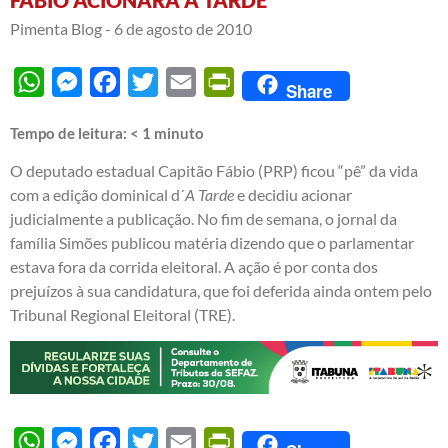
Pimenta Blog -
6 de agosto de 2010
WhatsApp
Messenger
Facebook
Twitter
Email
PrintFriendly
Share
Tempo de leitura:
< 1
minuto
O deputado estadual Capitão Fábio (PRP) ficou “pê” da vida
com a edição dominical d´
A Tarde
e decidiu acionar
judicialmente a publicação. No fim de semana, o jornal da
família Simões publicou matéria dizendo que o parlamentar
estava fora da corrida eleitoral. A ação é por conta dos
prejuízos à sua candidatura, que foi deferida ainda ontem pelo
Tribunal Regional Eleitoral (TRE).
WhatsApp
Messenger
Facebook
Twitter
Email
PrintFriendly