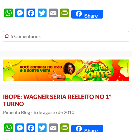
WhatsApp
Messenger
Facebook
Twitter
Email
PrintFriendly
Share
5 Comentários
IBOPE: WAGNER SERIA REELEITO NO 1º
TURNO
Pimenta Blog -
6 de agosto de 2010
WhatsApp
Messenger
Facebook
Twitter
Email
PrintFriendly
Share