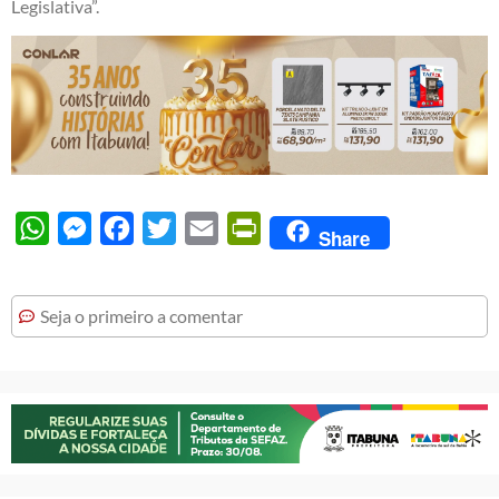
Legislativa”.
WhatsApp
Messenger
Facebook
Twitter
Email
PrintFriendly
Share
Seja o primeiro a comentar