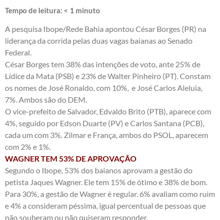
Tempo de leitura:
< 1
minuto
A pesquisa Ibope/Rede Bahia apontou César Borges (PR) na
liderança da corrida pelas duas vagas baianas ao Senado
Federal.
César Borges tem 38% das intenções de voto, ante 25% de
Lídice da Mata (PSB) e 23% de Walter Pinheiro (PT). Constam
os nomes de José Ronaldo, com 10%, e José Carlos Aleluia,
7%. Ambos são do DEM.
O vice-prefeito de Salvador, Edvaldo Brito (PTB), aparece com
4%, seguido por Edson Duarte (PV) e Carlos Santana (PCB),
cada um com 3%. Zilmar e França, ambos do PSOL, aparecem
com 2% e 1%.
WAGNER TEM 53% DE APROVAÇÃO
Segundo o Ibope, 53% dos baianos aprovam a gestão do
petista Jaques Wagner. Ele tem 15% de ótimo e 38% de bom.
Para 30%, a gestão de Wagner é regular. 6% avaliam como ruim
e 4% a consideram péssima, igual percentual de pessoas que
não souberam ou não quiseram responder.