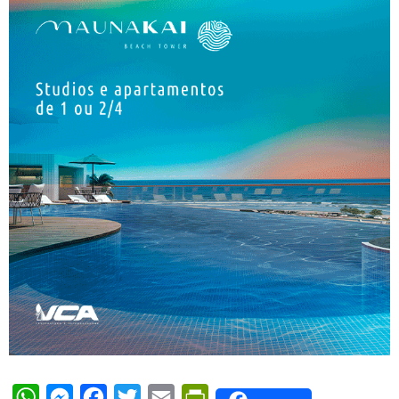
WhatsApp
Messenger
Facebook
Twitter
Email
PrintFriendly