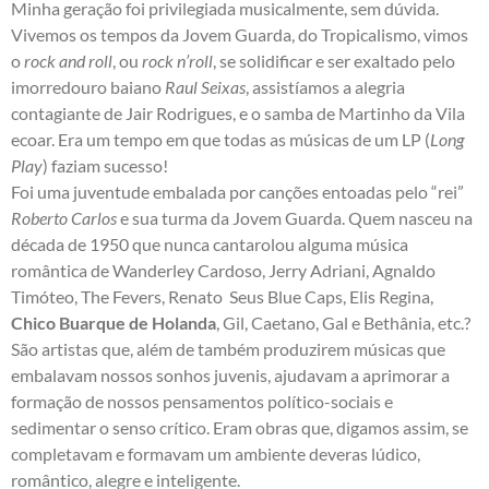
Minha geração foi privilegiada musicalmente, sem dúvida.
Vivemos os tempos da Jovem Guarda, do Tropicalismo, vimos
o
rock and roll
, ou
rock n’roll
, se solidificar e ser exaltado pelo
imorredouro baiano
Raul Seixas
, assistíamos a alegria
contagiante de Jair Rodrigues, e o samba de Martinho da Vila
ecoar. Era um tempo em que todas as músicas de um LP (
Long
Play
) faziam sucesso!
Foi uma juventude embalada por canções entoadas pelo “rei”
Roberto Carlos
e sua turma da Jovem Guarda. Quem nasceu na
década de 1950 que nunca cantarolou alguma música
romântica de Wanderley Cardoso, Jerry Adriani, Agnaldo
Timóteo, The Fevers, Renato Seus Blue Caps, Elis Regina,
Chico Buarque de Holanda
, Gil, Caetano, Gal e Bethânia, etc.?
São artistas que, além de também produzirem músicas que
embalavam nossos sonhos juvenis, ajudavam a aprimorar a
formação de nossos pensamentos político-sociais e
sedimentar o senso crítico. Eram obras que, digamos assim, se
completavam e formavam um ambiente deveras lúdico,
romântico, alegre e inteligente.