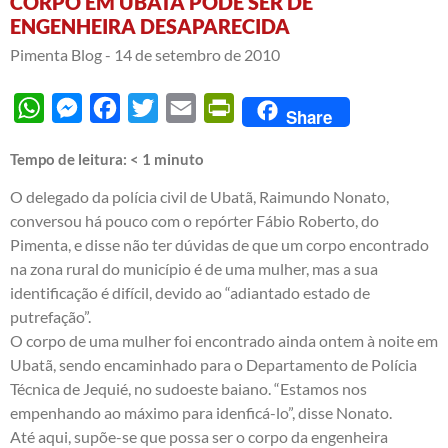
CORPO EM UBATÃ PODE SER DE
ENGENHEIRA DESAPARECIDA
Pimenta Blog -
14 de setembro de 2010
WhatsApp
Messenger
Facebook
Twitter
Email
PrintFriendly
Share
Tempo de leitura:
< 1
minuto
O delegado da polícia civil de Ubatã, Raimundo Nonato,
conversou há pouco com o repórter Fábio Roberto, do
Pimenta, e disse não ter dúvidas de que um corpo encontrado
na zona rural do município é de uma mulher, mas a sua
identificação é difícil, devido ao “adiantado estado de
putrefação”.
O corpo de uma mulher foi encontrado ainda ontem à noite em
Ubatã, sendo encaminhado para o Departamento de Polícia
Técnica de Jequié, no sudoeste baiano. “Estamos nos
empenhando ao máximo para idenficá-lo”, disse Nonato.
Até aqui, supõe-se que possa ser o corpo da engenheira