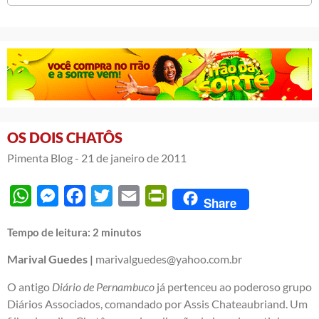
OS DOIS CHATÔS
Pimenta Blog -
21 de janeiro de 2011
WhatsApp
Messenger
Facebook
Twitter
Email
PrintFriendly
Share
Tempo de leitura:
2
minutos
Marival Guedes |
marivalguedes@yahoo.com.br
O antigo
Diário de Pernambuco
já pertenceu ao poderoso grupo
Diários Associados, comandado por Assis Chateaubriand. Um