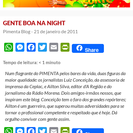
GENTE BOA NA NIGHT
Pimenta Blog -
21 de janeiro de 2011
WhatsApp
Messenger
Facebook
Twitter
Email
PrintFriendly
Share
Tempo de leitura:
< 1
minuto
Num flagrante do PIMENTA pelos bares da vida, duas figuras da
maior qualidade: os jornalistas Luiz Conceição, da assessoria de
imprensa da Ceplac, e Ailton Silva, editor d'A Região e do
jornalismo da Rádio Morena. Dois amigos-irmãos nossos, que
inspiram este blog. Conceição tem o faro dos grandes repórteres;
Ailton é um guerreiro, que superou muitas adversidades para se
tornar o profissional competente e respeitado que é hoje. Dá
orgulho conviver com gente assim.
WhatsApp
Messenger
Facebook
Twitter
Email
PrintFriendly