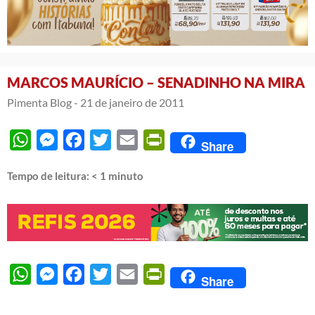
MARCOS MAURÍCIO – SENADINHO NA MIRA
Pimenta Blog -
21 de janeiro de 2011
WhatsApp
Messenger
Facebook
Twitter
Email
PrintFriendly
Share
Tempo de leitura:
< 1
minuto
WhatsApp
Messenger
Facebook
Twitter
Email
PrintFriendly
Share