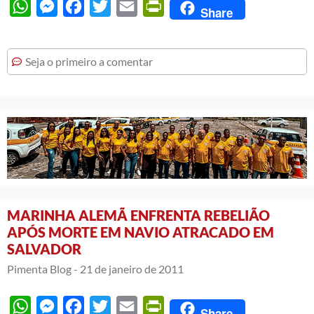
WhatsApp
Messenger
Facebook
Twitter
Email
PrintFriendly
Share
Seja o primeiro a comentar
MARINHA ALEMÃ ENFRENTA REBELIÃO
APÓS MORTE EM NAVIO ATRACADO EM
SALVADOR
Pimenta Blog -
21 de janeiro de 2011
WhatsApp
Messenger
Facebook
Twitter
Email
PrintFriendly
Share