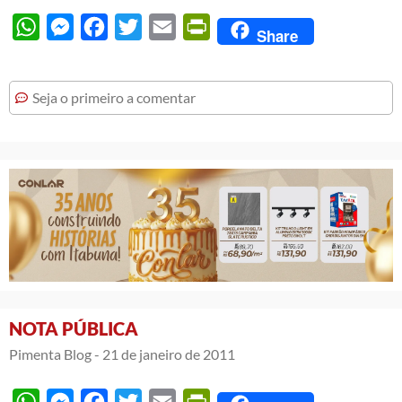
WhatsApp
Messenger
Facebook
Twitter
Email
PrintFriendly
Share
Seja o primeiro a comentar
NOTA PÚBLICA
Pimenta Blog -
21 de janeiro de 2011
WhatsApp
Messenger
Facebook
Twitter
Email
PrintFriendly