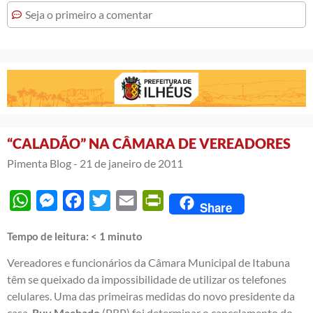
Seja o primeiro a comentar
“CALADÃO” NA CÂMARA DE VEREADORES
Pimenta Blog -
21 de janeiro de 2011
WhatsApp
Messenger
Facebook
Twitter
Email
PrintFriendly
Share
Tempo de leitura:
< 1
minuto
Vereadores e funcionários da Câmara Municipal de Itabuna
têm se queixado da impossibilidade de utilizar os telefones
celulares. Uma das primeiras medidas do novo presidente da
casa,
Ruy Machado
(PRP) foi determinar o cancelamento do