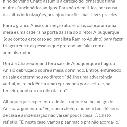
filho do velho Chatô assumiu a direção do jornal que tinha
muitos funcionários antigos. Para não demiti-los, por causa
das altas indenizações, arranjou funções mais leves pra eles.
Para o gráfico Anísio, um negro alto e forte, colocaram uma
mesa e uma cadeira na porta da sala do diretor Albuquerque
(que contou este caso ao jornalista Ramiro Aquino) para fazer
triagem entre as pessoas que pretendiam falar com o
administrador.
Um dia Chateaubriand foi à sala de Albuquerque e flagrou
Anísio debruçado sobre a mesa, dormindo. Entrou enfurecido
na sala e determinou ao diretor: “dê-lhe uma advertência
verbal, na reincidência uma reprimenda por escrito e, na
terceira, ponha-o no olho da rua.”
Albuquerque, experiente administrador e velho amigo de
Anísio, argumentou: “veja, bem chefe, o homem tem 46 anos
de casa e a indenização não vai ser pouca coisa…”. Chatô
refletiu: “É, neste caso, vamos pisar macio pra não acordá-lo.”