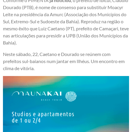
Conforme o PIMENTA
já noticiou
, o prefeito de Ibicuí, Cláudio
Dourado (PTB), é nome de consenso para substituir Moacyr
Leite na presidência da Amurc (Associação dos Municípios do
Sul, Extremo-Sul e Sudoeste da Bahia). Reproduz na região o
mesmo êxito que Luiz Caetano (PT), prefeito de Camaçari, teve
nas articulações para presidir a UPB (União dos Municípios da
Bahia).
Neste sábado, 22, Caetano e Dourado se reúnem com
prefeitos sul-baianos num jantar em Ilhéus. Um encontro em
clima de vitória.