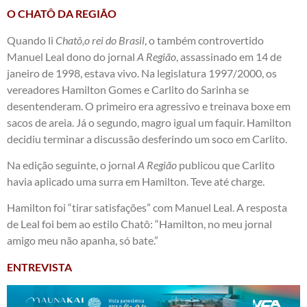
O CHATÔ DA REGIÃO
Quando li
Chatô,o rei do Brasil
, o também controvertido
Manuel Leal dono do jornal
A Região
, assassinado em 14 de
janeiro de 1998, estava vivo. Na legislatura 1997/2000, os
vereadores Hamilton Gomes e Carlito do Sarinha se
desentenderam. O primeiro era agressivo e treinava boxe em
sacos de areia. Já o segundo, magro igual um faquir. Hamilton
decidiu terminar a discussão desferindo um soco em Carlito.
Na edição seguinte, o jornal
A Região
publicou que Carlito
havia aplicado uma surra em Hamilton. Teve até charge.
Hamilton foi “tirar satisfações” com Manuel Leal. A resposta
de Leal foi bem ao estilo Chatô: “Hamilton, no meu jornal
amigo meu não apanha, só bate.”
ENTREVISTA