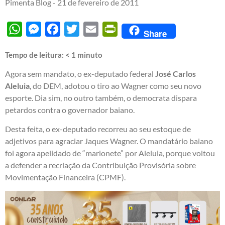
Pimenta Blog -
21 de fevereiro de 2011
WhatsApp
Messenger
Facebook
Twitter
Email
PrintFriendly
Share
Tempo de leitura:
< 1
minuto
Agora sem mandato, o ex-deputado federal
José Carlos
Aleluia
, do DEM, adotou o tiro ao Wagner como seu novo
esporte. Dia sim, no outro também, o democrata dispara
petardos contra o governador baiano.
Desta feita, o ex-deputado recorreu ao seu estoque de
adjetivos para agraciar Jaques Wagner. O mandatário baiano
foi agora apelidado de “marionete” por Aleluia, porque voltou
a defender a recriação da Contribuição Provisória sobre
Movimentação Financeira (CPMF).