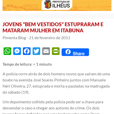
JOVENS “BEM VESTIDOS” ESTUPRARAM E
MATARAM MULHER EM ITABUNA
Pimenta Blog -
21 de fevereiro de 2011
WhatsApp
Messenger
Facebook
Twitter
Email
PrintFriendly
Share
Tempo de leitura:
< 1
minuto
A polícia corre atrás de dois homens novos que saíram de uma
boate na avenida José Soares Pinheiro juntos com Manuela
Néri Oliveira, 27, estuprada e morta a pauladas na madrugada
do sábado (19).
Um depoimento colhido pela polícia pode ser a chave para
desvendar o caso e chegar aos autores do crime. Os dois
jovens foram definidos por uma testemunha como “bem