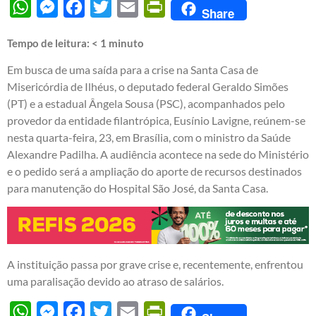
WhatsApp
Messenger
Facebook
Twitter
Email
PrintFriendly
Share
Tempo de leitura:
< 1
minuto
Em busca de uma saída para a crise na Santa Casa de
Misericórdia de Ilhéus, o deputado federal Geraldo Simões
(PT) e a estadual Ângela Sousa (PSC), acompanhados pelo
provedor da entidade filantrópica, Eusínio Lavigne, reúnem-se
nesta quarta-feira, 23, em Brasília, com o ministro da Saúde
Alexandre Padilha. A audiência acontece na sede do Ministério
e o pedido será a ampliação do aporte de recursos destinados
para manutenção do Hospital São José, da Santa Casa.
A instituição passa por grave crise e, recentemente, enfrentou
uma paralisação devido ao atraso de salários.
WhatsApp
Messenger
Facebook
Twitter
Email
PrintFriendly