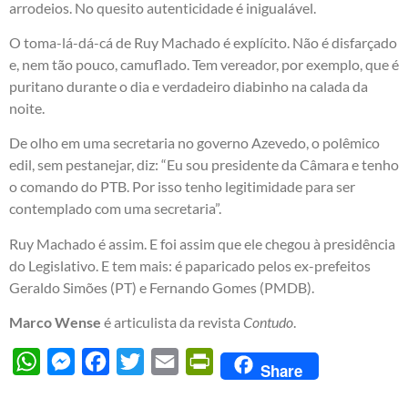
arrodeios. No quesito autenticidade é inigualável.
O toma-lá-dá-cá de Ruy Machado é explícito. Não é disfarçado
e, nem tão pouco, camuflado. Tem vereador, por exemplo, que é
puritano durante o dia e verdadeiro diabinho na calada da
noite.
De olho em uma secretaria no governo Azevedo, o polêmico
edil, sem pestanejar, diz: “Eu sou presidente da Câmara e tenho
o comando do PTB. Por isso tenho legitimidade para ser
contemplado com uma secretaria”.
Ruy Machado é assim. E foi assim que ele chegou à presidência
do Legislativo. E tem mais: é paparicado pelos ex-prefeitos
Geraldo Simões (PT) e Fernando Gomes (PMDB).
Marco Wense
é articulista da revista
Contudo
.
WhatsApp
Messenger
Facebook
Twitter
Email
PrintFriendly
Share