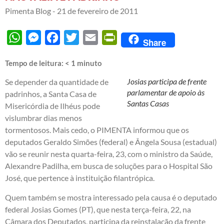
Pimenta Blog -
21 de fevereiro de 2011
WhatsApp
Messenger
Facebook
Twitter
Email
PrintFriendly
Share
Tempo de leitura:
< 1
minuto
Josias participa de frente
Se depender da quantidade de
parlamentar de apoio às
padrinhos, a Santa Casa de
Santas Casas
Misericórdia de Ilhéus pode
vislumbrar dias menos
tormentosos. Mais cedo, o PIMENTA informou que os
deputados Geraldo Simões (federal) e Ângela Sousa (estadual)
vão se reunir nesta quarta-feira, 23, com o ministro da Saúde,
Alexandre Padilha, em busca de soluções para o Hospital São
José, que pertence à instituição filantrópica.
Quem também se mostra interessado pela causa é o deputado
federal Josias Gomes (PT), que nesta terça-feira, 22, na
Câmara dos Deputados, participa da reinstalação da frente