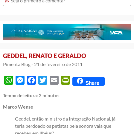
Seja o primeiro a comentar
GEDDEL, RENATO E GERALDO
Pimenta Blog -
21 de fevereiro de 2011
WhatsApp
Messenger
Facebook
Twitter
Email
PrintFriendly
Share
Tempo de leitura:
2
minutos
Marco Wense
Geddel, então ministro da Integração Nacional, já
teria perdoado os petistas pela sonora vaia que
recebeu em Ilhéus?