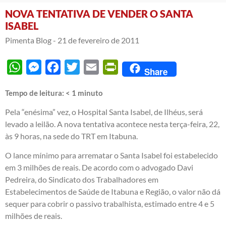
NOVA TENTATIVA DE VENDER O SANTA
ISABEL
Pimenta Blog -
21 de fevereiro de 2011
WhatsApp
Messenger
Facebook
Twitter
Email
PrintFriendly
Share
Tempo de leitura:
< 1
minuto
Pela “enésima” vez, o Hospital Santa Isabel, de Ilhéus, será
levado a leilão. A nova tentativa acontece nesta terça-feira, 22,
às 9 horas, na sede do TRT em Itabuna.
O lance mínimo para arrematar o Santa Isabel foi estabelecido
em 3 milhões de reais. De acordo com o advogado Davi
Pedreira, do Sindicato dos Trabalhadores em
Estabelecimentos de Saúde de Itabuna e Região, o valor não dá
sequer para cobrir o passivo trabalhista, estimado entre 4 e 5
milhões de reais.