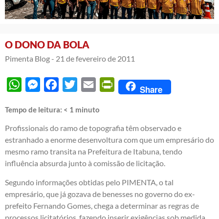
O DONO DA BOLA
Pimenta Blog -
21 de fevereiro de 2011
WhatsApp
Messenger
Facebook
Twitter
Email
PrintFriendly
Share
Tempo de leitura:
< 1
minuto
Profissionais do ramo de topografia têm observado e
estranhado a enorme desenvoltura com que um empresário do
mesmo ramo transita na Prefeitura de Itabuna, tendo
influência absurda junto à comissão de licitação.
Segundo informações obtidas pelo PIMENTA, o tal
empresário, que já gozava de benesses no governo do ex-
prefeito Fernando Gomes, chega a determinar as regras de
processos licitatórios, fazendo inserir exigências sob medida.