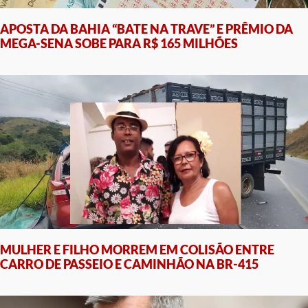
APOSTA DA BAHIA “BATE NA TRAVE” E PRÊMIO DA
MEGA-SENA SOBE PARA R$ 165 MILHÕES
MULHER E FILHO MORREM EM COLISÃO ENTRE
CARRO DE PASSEIO E CAMINHÃO NA BR-415