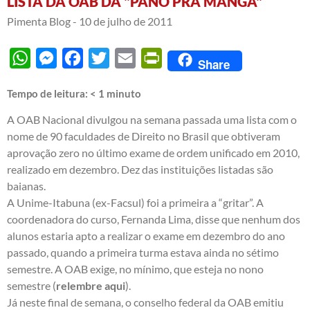
LISTA DA OAB DÁ "PANO PRA MANGA"
Pimenta Blog -
10 de julho de 2011
WhatsApp
Messenger
Facebook
Twitter
Email
PrintFriendly
Share
Tempo de leitura:
< 1
minuto
A OAB Nacional divulgou na semana passada uma lista com o
nome de 90 faculdades de Direito no Brasil que obtiveram
aprovação zero no último exame de ordem unificado em 2010,
realizado em dezembro. Dez das instituições listadas são
baianas.
A Unime-Itabuna (ex-Facsul) foi a primeira a “gritar”. A
coordenadora do curso, Fernanda Lima, disse que nenhum dos
alunos estaria apto a realizar o exame em dezembro do ano
passado, quando a primeira turma estava ainda no sétimo
semestre. A OAB exige, no mínimo, que esteja no nono
semestre (
relembre aqui
).
Já neste final de semana, o conselho federal da OAB emitiu