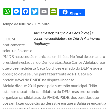
WhatsApp
Messenger
Facebook
Twitter
Email
PrintFriendly
Share
Tempo de leitura:
< 1
minuto
Aleluia assegura apoio a Cacá (à esq.) e
confirma candidatura de Déu de Aurino em
O DEM
Itapitanga.
praticamente
selou união com o
PMDB na sucessão municipal em Ilhéus. No final de semana, o
presidente estadual do Democratas, José Carlos Aleluia, disse
que o peemedebista Cacá Colchões é aliado do DEM e que a
oposição deve se unir para fazer frente ao PT. Cacá é o
prefeiturável do PMDB na disputa ilheense.
Aleluia diz que 2014 passa pela sucessão municipal. “Não
estamos discutindo candidatura do DEM, mas procurando
organizar candidaturas do PMDB, PSDB, dos partidos que
possam fazer oposição ao desastre em que a Bahia se encontra
nas mãos do PT”, disse, tratando de posar para fotos ao lado do