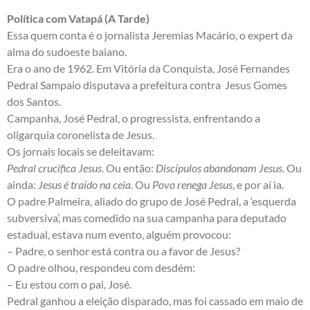
Política com Vatapá (A Tarde)
Essa quem conta é o jornalista Jeremias Macário, o expert da
alma do sudoeste baiano.
Era o ano de 1962. Em Vitória da Conquista, José Fernandes
Pedral Sampaio disputava a prefeitura contra Jesus Gomes
dos Santos.
Campanha, José Pedral, o progressista, enfrentando a
oligarquia coronelista de Jesus.
Os jornais locais se deleitavam:
Pedral crucifica Jesus
. Ou então:
Discípulos abandonam Jesus
. Ou
ainda:
Jesus é traído na ceia
. Ou
Povo renega Jesus
, e por aí ia.
O padre Palmeira, aliado do grupo de José Pedral, a ‘esquerda
subversiva’, mas comedido na sua campanha para deputado
estadual, estava num evento, alguém provocou:
– Padre, o senhor está contra ou a favor de Jesus?
O padre olhou, respondeu com desdém:
– Eu estou com o pai, José.
Pedral ganhou a eleição disparado, mas foi cassado em maio de