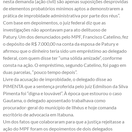
nesta demanda (ação civil) são apenas suposições desprovidas
de elementos probatórios mínimos aptos a demonstrarem a
prática de improbidade administrativa por parte dos réus”.
Com base em depoimentos, o juiz federal diz que as
investigações não apontavam para ato delituoso de
Patury. Um dos denunciados pelo MPF, Francisco Catelino, fez
o depósito de R$ 7.000,00 na conta da esposa de Patury e
afirmou que o dinheiro teria sido um empréstimo ao delegado
federal, com quem disse ter “uma sólida amizade”, conforme
consta na ação. O empréstimo, segundo Catelino, foi pago em
duas parcelas, “pouco tempo depois”.
Livre da acusação de improbidade, o delegado disse ao
PIMENTA que a sentença proferida pelo juiz Edmilson da Silva
Pimenta foi “digna e louvável”. À época que estourou o caso
Gautama, o delegado aposentado trabalhava como
procurador-geral do município de Ilhéus e hoje comanda
escritório de advocacia em Itabuna.
Um dos fatos que colaboraram para que a justiça rejeitasse a
ação do MPF foram os depoimentos de dois delegados