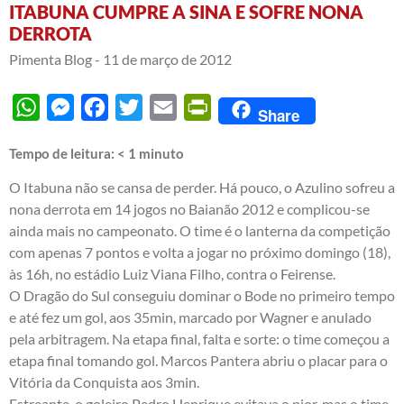
ITABUNA CUMPRE A SINA E SOFRE NONA
DERROTA
Pimenta Blog -
11 de março de 2012
WhatsApp
Messenger
Facebook
Twitter
Email
PrintFriendly
Share
Tempo de leitura:
< 1
minuto
O Itabuna não se cansa de perder. Há pouco, o Azulino sofreu a
nona derrota em 14 jogos no Baianão 2012 e complicou-se
ainda mais no campeonato. O time é o lanterna da competição
com apenas 7 pontos e volta a jogar no próximo domingo (18),
às 16h, no estádio Luiz Viana Filho, contra o Feirense.
O Dragão do Sul conseguiu dominar o Bode no primeiro tempo
e até fez um gol, aos 35min, marcado por Wagner e anulado
pela arbitragem. Na etapa final, falta e sorte: o time começou a
etapa final tomando gol. Marcos Pantera abriu o placar para o
Vitória da Conquista aos 3min.
Estreante, o goleiro Pedro Henrique evitava o pior, mas o time