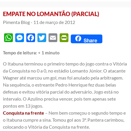
EMPATE NO LOMANTÃO (PARCIAL)
Pimenta Blog -
11 de março de 2012
WhatsApp
Messenger
Facebook
Twitter
Email
PrintFriendly
Share
Tempo de leitura:
< 1
minuto
O Itabuna terminou o primeiro tempo do jogo contra o Vitória
da Conquista no 0 a 0, no estádio Lomanto Júnior. O atacante
Wagner até marcou um gol, mas foi anulado pela arbitragem.
Na sequência, o estreante Pedro Henrique fez duas belas
defesas e evitou vitória parcial do adversário. Jogo está no
intervalo. O Azulino precisa vencer, pois tem apenas sete
pontos em 13 jogos.
Conquista na frente
– Nem bem começou o segundo tempo e
o Itabuna cumpre a sina. Tomou gol aos 3º. Pantera carimbou,
colocando o Vitória da Conquista na frente.