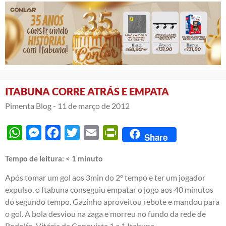
ITABUNA CORRE ATRÁS E EMPATA
Pimenta Blog -
11 de março de 2012
WhatsApp
Messenger
Facebook
Twitter
Email
PrintFriendly
Share
Tempo de leitura:
< 1
minuto
Após tomar um gol aos 3min do 2º tempo e ter um jogador
expulso, o Itabuna conseguiu empatar o jogo aos 40 minutos
do segundo tempo. Gazinho aproveitou rebote e mandou para
o gol. A bola desviou na zaga e morreu no fundo da rede de
Rodolfo. Vitória da Conquista 1 a 1 Itabuna.