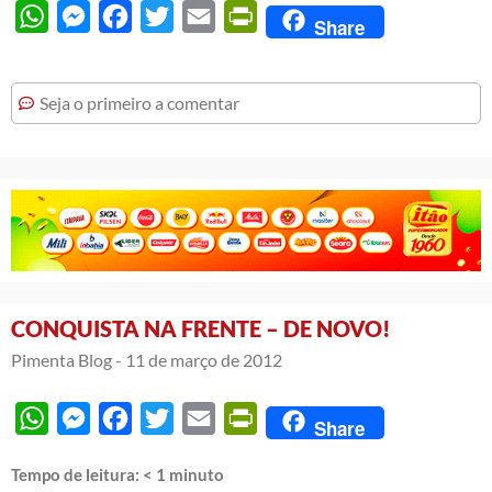
WhatsApp
Messenger
Facebook
Twitter
Email
PrintFriendly
Share
Seja o primeiro a comentar
CONQUISTA NA FRENTE – DE NOVO!
Pimenta Blog -
11 de março de 2012
WhatsApp
Messenger
Facebook
Twitter
Email
PrintFriendly
Share
Tempo de leitura:
< 1
minuto