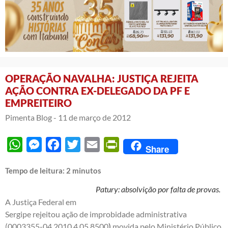
OPERAÇÃO NAVALHA: JUSTIÇA REJEITA
AÇÃO CONTRA EX-DELEGADO DA PF E
EMPREITEIRO
Pimenta Blog -
11 de março de 2012
WhatsApp
Messenger
Facebook
Twitter
Email
PrintFriendly
Share
Tempo de leitura:
2
minutos
Patury: absolvição por falta de provas.
A Justiça Federal em
Sergipe rejeitou ação de improbidade administrativa
(0003355-04.2010.4.05.8500
)
movida pelo Ministério Público