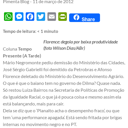
Pimenta Blog -
11 de março de 2012
WhatsApp
Messenger
Facebook
Twitter
Email
PrintFriendly
Share
Tempo de leitura:
< 1
minuto
Florence: degola por baixa produtividade
(foto Wilson Dias/ABr)
Coluna
Tempo
Presente (A Tarde)
Mário Negromonte pediu demissão do Ministério das Cidades,
José Sérgio Gabrielli foi demitido da Petrobras e Afonso
Florence deletado do Ministério do Desenvolvimento Agrário.
O que é que o baiano tem no governo de Dilma? Quase nada.
Só restou Luiza Bairros na Secretaria de Políticas de Promoção
da Igualdade Racial, o que já é pouca coisa e mesmo assim ela
está balançando, mais para cair.
Dela se diz que o ‘Planalto acha o desempenho fraco’, ou que
tem ‘uma performance apagada’. Está sendo fritada por brigas
internas no movimento negro e no PT.