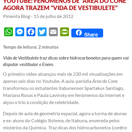
YOUTUBE: FENÔMENOS DE “ÁREA DO CONE”
AGORA TRAZEM “VIDA DE VESTIBULETE”
Pimenta Blog -
15 de julho de 2012
WhatsApp
Messenger
Facebook
Twitter
Email
PrintFriendly
Share
Tempo de leitura:
2
minutos
Vida de Vestibulete traz dicas sobre hidrocarbonetos para quem vai
disputar vestibular e Enem.
O primeiro vídeo alcançou mais de 230 mil visualizações em
apenas seis dias no Youtube. A aula-paródia
Área do Cone
transformou os estudantes itabunenses Spartakus Santiago,
Mariana Rosas e Paula Lavinsky em fenômenos da internet e
alçou o trio à condição de celebridade.
Depois de aula de geometria espacial, agora a turma de alunas
e ex-aluno do Colégio Sistema, de Itabuna, envereda pelos
mistérios da Química. Traz dicas dos hidrocarbonetos (
confira