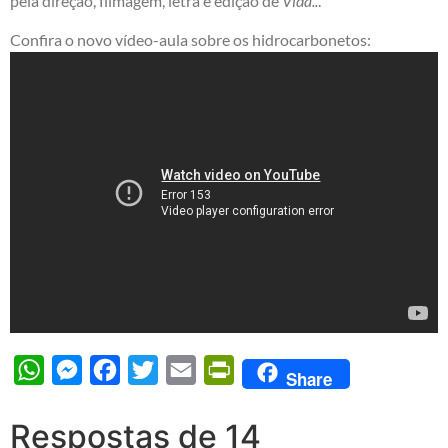
pela direção, filmagem, letra e edição de
Vida..
.
Confira o novo vídeo-aula sobre os hidrocarbonetos:
WhatsApp
Messenger
Facebook
Twitter
Email
PrintFriendly
Share
Respostas de 14