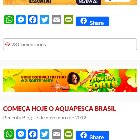
WhatsApp
Messenger
Facebook
Twitter
Email
PrintFriendly
Share
23 Comentários
COMEÇA HOJE O AQUAPESCA BRASIL
Pimenta Blog -
7 de novembro de 2012
WhatsApp
Messenger
Facebook
Twitter
Email
PrintFriendly
Share