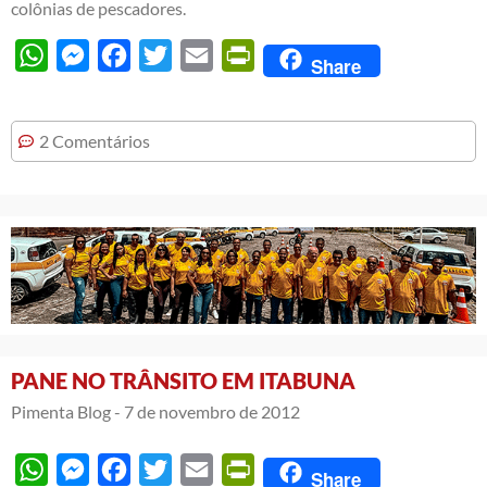
colônias de pescadores.
WhatsApp
Messenger
Facebook
Twitter
Email
PrintFriendly
Share
2 Comentários
PANE NO TRÂNSITO EM ITABUNA
Pimenta Blog -
7 de novembro de 2012
WhatsApp
Messenger
Facebook
Twitter
Email
PrintFriendly
Share