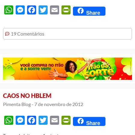
WhatsApp
Messenger
Facebook
Twitter
Email
PrintFriendly
Share
19 Comentários
CAOS NO HBLEM
Pimenta Blog -
7 de novembro de 2012
WhatsApp
Messenger
Facebook
Twitter
Email
PrintFriendly
Share