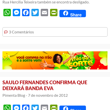
Rua Hercília Teixeira também se encontra desligado.
WhatsApp
Messenger
Facebook
Twitter
Email
PrintFriendly
Share
3 Comentários
SAULO FERNANDES CONFIRMA QUE
DEIXARÁ BANDA EVA
Pimenta Blog -
7 de novembro de 2012
WhatsApp
Messenger
Facebook
Twitter
Email
PrintFriendly