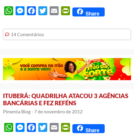
WhatsApp
Messenger
Facebook
Twitter
Email
PrintFriendly
Share
14 Comentários
ITUBERÁ: QUADRILHA ATACOU 3 AGÊNCIAS
BANCÁRIAS E FEZ REFÉNS
Pimenta Blog -
7 de novembro de 2012
WhatsApp
Messenger
Facebook
Twitter
Email
PrintFriendly
Share