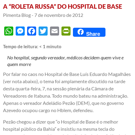
A “ROLETA RUSSA” DO HOSPITAL DE BASE
Pimenta Blog -
7 de novembro de 2012
WhatsApp
Messenger
Facebook
Twitter
Email
PrintFriendly
Share
Tempo de leitura:
< 1
minuto
No hospital, segundo vereador, médicos decidem quem vive e
quem morre
Por falar no caos no Hospital de Base Luís Eduardo Magalhães
(ver nota abaixo), o tema foi amplamente discutido na tarde
desta quarta-feira, 7, na sessão plenária da Câmara de
Vereadores de Itabuna. Todo mundo bateu na administração.
Apenas o vereador Adeládio Pezão (DEM), que no governo
Azevedo ocupou cargo no Hblem, defendeu.
Pezão chegou a dizer que “o Hospital de Base é o melhor
hospital público da Bahia” e insistiu na mesma tecla do