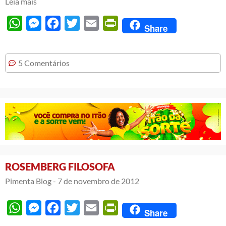
Leia mais
WhatsApp
Messenger
Facebook
Twitter
Email
PrintFriendly
Share
5 Comentários
ROSEMBERG FILOSOFA
Pimenta Blog -
7 de novembro de 2012
WhatsApp
Messenger
Facebook
Twitter
Email
PrintFriendly
Share