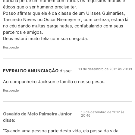
Itabuna perde um homem com todos os requisitos morais e
éticos que o ser humano precisa ter.
Posso afirmar que ele é da classe de um Ulisses Guimarães,
Tancredo Neves ou Oscar Niemeyer e , com certeza, estará lá
no céu dando muitas gargalhadas, confabulando com seus
parceiros e amigos.
Deus estará muito feliz com sua chegada.
Responder
13 de dezembro de 2012 às 20:39
EVERALDO ANUNCIAÇÃO
disse:
Ao companheiro Jackson e família o nosso pesar…
Responder
13 de dezembro de 2012 às
Osvaldo de Melo Palmeira Júnior
20:46
disse:
“Quando uma pessoa parte desta vida, ela passa da vida