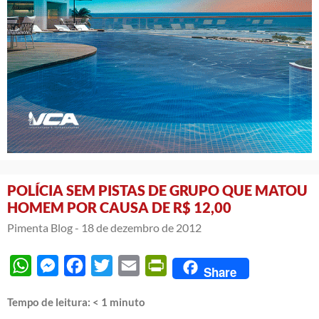
POLÍCIA SEM PISTAS DE GRUPO QUE MATOU
HOMEM POR CAUSA DE R$ 12,00
Pimenta Blog -
18 de dezembro de 2012
WhatsApp
Messenger
Facebook
Twitter
Email
PrintFriendly
Share
Tempo de leitura:
< 1
minuto