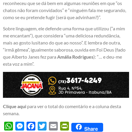
reconheceu que se dá bem em algumas reuniões em que “os
chatos não foram convidados” e “ninguém fala me segurando,
como se eu pretende fugir (será que advinham?)”.
Sobre linguagem, ele defende uma forma que utilizou (“a mim
me encantam”), que considera “uma deliciosa redundância,
mais ao gosto lusitano do que ao nosso”. E lembra de outra,
“irmã gêmea”, igualmente saborosa, ouvida em Foi Deus (fado
que Alberto Janes fez para
Amália Rodrigues
): “… e deu-me
esta voz a mim”.
Clique aqui
para ver o total do comentário e a coluna desta
semana.
WhatsApp
Messenger
Facebook
Twitter
Email
PrintFriendly
Share