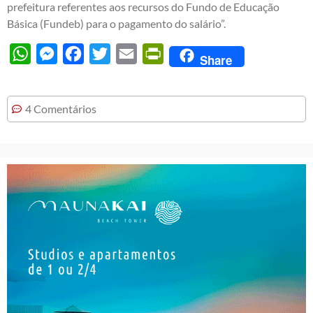
prefeitura referentes aos recursos do Fundo de Educação
Básica (Fundeb) para o pagamento do salário”.
WhatsApp
Messenger
Facebook
Twitter
Email
PrintFriendly
Share
4 Comentários