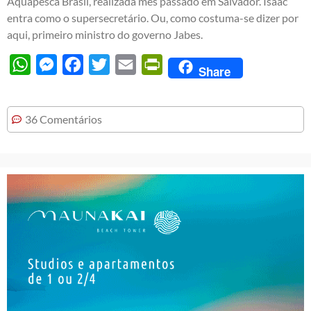
Aquapesca Brasil, realizada mês passado em Salvador. Isaac
entra como o supersecretário. Ou, como costuma-se dizer por
aqui, primeiro ministro do governo Jabes.
WhatsApp
Messenger
Facebook
Twitter
Email
PrintFriendly
Share
36 Comentários