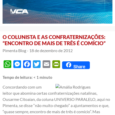
O COLUNISTA E AS CONFRATERNIZAÇÕES:
“ENCONTRO DE MAIS DE TRÊS É COMÍCIO”
Pimenta Blog -
18 de dezembro de 2012
WhatsApp
Messenger
Facebook
Twitter
Email
PrintFriendly
Share
Tempo de leitura:
< 1
minuto
Concordando com um
leitor que abomina certas confraternizações natalinas,
Ousarme Citoaian, da coluna UNIVERSO PARALELO, aqui no
Pimenta, se disse “não muito chegado” a ajuntamentos e que,
“quase sempre, encontro de mais de três é comício”. Mas