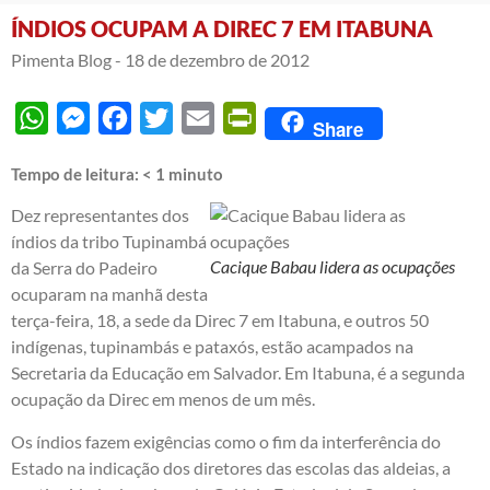
ÍNDIOS OCUPAM A DIREC 7 EM ITABUNA
Pimenta Blog -
18 de dezembro de 2012
WhatsApp
Messenger
Facebook
Twitter
Email
PrintFriendly
Share
Tempo de leitura:
< 1
minuto
Dez representantes dos
índios da tribo Tupinambá
Cacique Babau lidera as ocupações
da Serra do Padeiro
ocuparam na manhã desta
terça-feira, 18, a sede da Direc 7 em Itabuna, e outros 50
indígenas, tupinambás e pataxós, estão acampados na
Secretaria da Educação em Salvador. Em Itabuna, é a segunda
ocupação da Direc em menos de um mês.
Os índios fazem exigências como o fim da interferência do
Estado na indicação dos diretores das escolas das aldeias, a