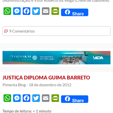
(Administração) e Vítor Roberto da Veiga (Chefe de Gabinete).
WhatsApp
Messenger
Facebook
Twitter
Email
PrintFriendly
Share
9 Comentários
JUSTIÇA DIPLOMA GUIMA BARRETO
Pimenta Blog -
18 de dezembro de 2012
WhatsApp
Messenger
Facebook
Twitter
Email
PrintFriendly
Share
Tempo de leitura:
< 1
minuto