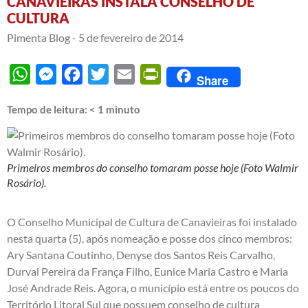
CANAVIEIRAS INSTALA CONSELHO DE
CULTURA
Pimenta Blog -
5 de fevereiro de 2014
WhatsApp
Messenger
Facebook
Twitter
Email
PrintFriendly
Share
Tempo de leitura:
< 1
minuto
Primeiros membros do conselho tomaram posse hoje (Foto Walmir
Rosário).
O Conselho Municipal de Cultura de Canavieiras foi instalado
nesta quarta (5), após nomeação e posse dos cinco membros:
Ary Santana Coutinho, Denyse dos Santos Reis Carvalho,
Durval Pereira da França Filho, Eunice Maria Castro e Maria
José Andrade Reis. Agora, o município está entre os poucos do
Território Litoral Sul que possuem conselho de cultura