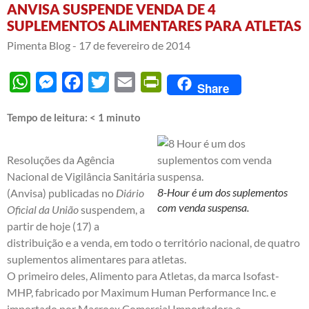
ANVISA SUSPENDE VENDA DE 4
SUPLEMENTOS ALIMENTARES PARA ATLETAS
Pimenta Blog -
17 de fevereiro de 2014
WhatsApp
Messenger
Facebook
Twitter
Email
PrintFriendly
Share
Tempo de leitura:
< 1
minuto
Resoluções da Agência
Nacional de Vigilância Sanitária
8-Hour é um dos suplementos
(Anvisa) publicadas no
Diário
com venda suspensa.
Oficial da União
suspendem, a
partir de hoje (17) a
distribuição e a venda, em todo o território nacional, de quatro
suplementos alimentares para atletas.
O primeiro deles, Alimento para Atletas, da marca Isofast-
MHP, fabricado por Maximum Human Performance Inc. e
importado por Macroex Comercial Importadora e