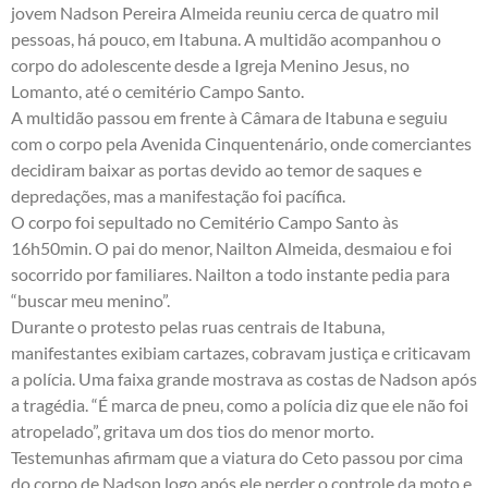
jovem Nadson Pereira Almeida reuniu cerca de quatro mil
pessoas, há pouco, em Itabuna. A multidão acompanhou o
corpo do adolescente desde a Igreja Menino Jesus, no
Lomanto, até o cemitério Campo Santo.
A multidão passou em frente à Câmara de Itabuna e seguiu
com o corpo pela Avenida Cinquentenário, onde comerciantes
decidiram baixar as portas devido ao temor de saques e
depredações, mas a manifestação foi pacífica.
O corpo foi sepultado no Cemitério Campo Santo às
16h50min. O pai do menor, Nailton Almeida, desmaiou e foi
socorrido por familiares. Nailton a todo instante pedia para
“buscar meu menino”.
Durante o protesto pelas ruas centrais de Itabuna,
manifestantes exibiam cartazes, cobravam justiça e criticavam
a polícia. Uma faixa grande mostrava as costas de Nadson após
a tragédia. “É marca de pneu, como a polícia diz que ele não foi
atropelado”, gritava um dos tios do menor morto.
Testemunhas afirmam que a viatura do Ceto passou por cima
do corpo de Nadson logo após ele perder o controle da moto e