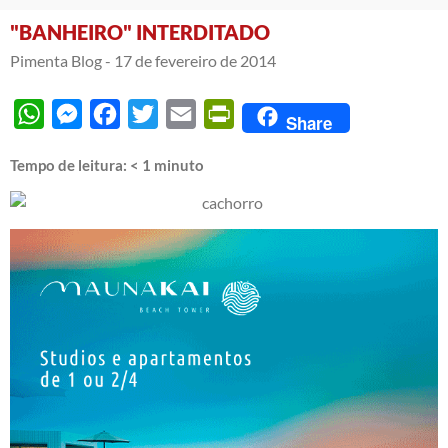
"BANHEIRO" INTERDITADO
Pimenta Blog -
17 de fevereiro de 2014
WhatsApp
Messenger
Facebook
Twitter
Email
PrintFriendly
Share
Tempo de leitura:
< 1
minuto