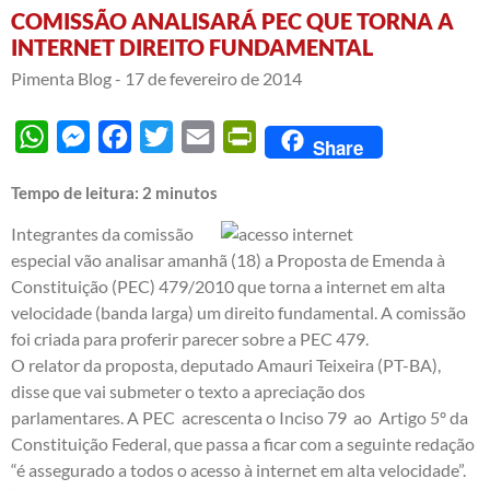
COMISSÃO ANALISARÁ PEC QUE TORNA A
INTERNET DIREITO FUNDAMENTAL
Pimenta Blog -
17 de fevereiro de 2014
WhatsApp
Messenger
Facebook
Twitter
Email
PrintFriendly
Share
Tempo de leitura:
2
minutos
Integrantes da comissão
especial vão analisar amanhã (18) a Proposta de Emenda à
Constituição (PEC) 479/2010 que torna a internet em alta
velocidade (banda larga) um direito fundamental. A comissão
foi criada para proferir parecer sobre a PEC 479.
O relator da proposta, deputado Amauri Teixeira (PT-BA),
disse que vai submeter o texto a apreciação dos
parlamentares. A PEC acrescenta o Inciso 79 ao Artigo 5º da
Constituição Federal, que passa a ficar com a seguinte redação
“é assegurado a todos o acesso à internet em alta velocidade”.