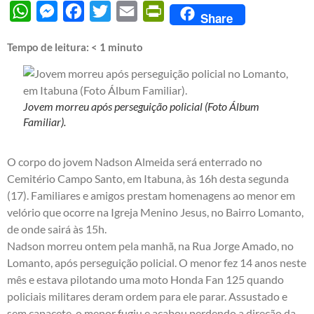
WhatsApp
Messenger
Facebook
Twitter
Email
PrintFriendly
Share
Tempo de leitura:
< 1
minuto
Jovem morreu após perseguição policial (Foto Álbum
Familiar).
O corpo do jovem Nadson Almeida será enterrado no
Cemitério Campo Santo, em Itabuna, às 16h desta segunda
(17). Familiares e amigos prestam homenagens ao menor em
velório que ocorre na Igreja Menino Jesus, no Bairro Lomanto,
de onde sairá às 15h.
Nadson morreu ontem pela manhã, na Rua Jorge Amado, no
Lomanto, após perseguição policial. O menor fez 14 anos neste
mês e estava pilotando uma moto Honda Fan 125 quando
policiais militares deram ordem para ele parar. Assustado e
sem capacete, o menor fugiu e acabou perdendo a direção da