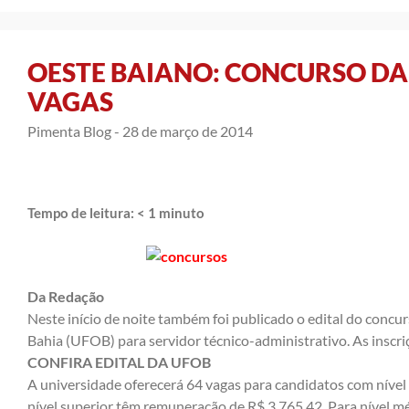
OESTE BAIANO: CONCURSO DA
VAGAS
Pimenta Blog -
28 de março de 2014
Tempo de leitura:
< 1
minuto
Da Redação
Neste início de noite também foi publicado o edital do concu
Bahia (UFOB) para servidor técnico-administrativo. As inscr
CONFIRA EDITAL DA UFOB
A universidade oferecerá 64 vagas para candidatos com nível 
nível superior têm remuneração de R$ 3.765,42. Para nível mé