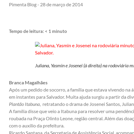
Pimenta Blog -
28 de março de 2014
Tempo de leitura:
< 1
minuto
Juliana, Yasmin e Josenei (à direita) na rodoviária
Branca Magalhães
Após um pedido de socorro, a família que estava vivendo na á
em instantes para Salvador. Muita ajuda surgiu a partir da di
Plantão Itabuna
, retratando o drama de Josenei Santos, Julia
A família disse que veio a Itabuna para resolver uma pendê
roubada na Praça Olinto Leone, região central. Além das doaç
com o auxílio da prefeitura.
Ricardo Santana, da Secretaria de Assistência Social, acompan