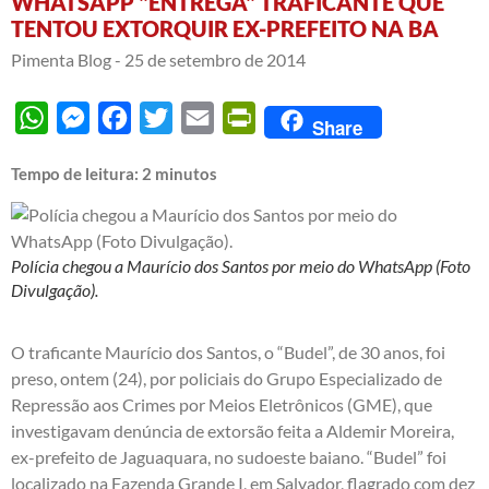
WHATSAPP "ENTREGA" TRAFICANTE QUE
TENTOU EXTORQUIR EX-PREFEITO NA BA
Pimenta Blog -
25 de setembro de 2014
WhatsApp
Messenger
Facebook
Twitter
Email
PrintFriendly
Share
Tempo de leitura:
2
minutos
Polícia chegou a Maurício dos Santos por meio do WhatsApp (Foto
Divulgação).
O traficante Maurício dos Santos, o “Budel”, de 30 anos, foi
preso, ontem (24), por policiais do Grupo Especializado de
Repressão aos Crimes por Meios Eletrônicos (GME), que
investigavam denúncia de extorsão feita a Aldemir Moreira,
ex-prefeito de Jaguaquara, no sudoeste baiano. “Budel” foi
localizado na Fazenda Grande I, em Salvador, flagrado com dez