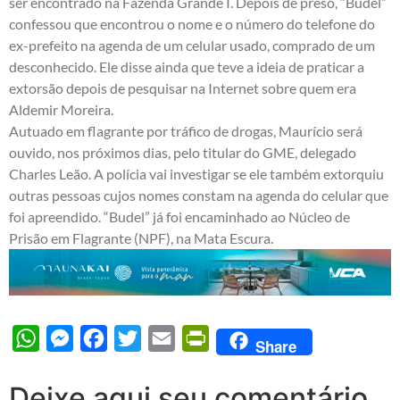
ser encontrado na Fazenda Grande I. Depois de preso, “Budel”
confessou que encontrou o nome e o número do telefone do
ex-prefeito na agenda de um celular usado, comprado de um
desconhecido. Ele disse ainda que teve a ideia de praticar a
extorsão depois de pesquisar na Internet sobre quem era
Aldemir Moreira.
Autuado em flagrante por tráfico de drogas, Maurício será
ouvido, nos próximos dias, pelo titular do GME, delegado
Charles Leão. A polícia vai investigar se ele também extorquiu
outras pessoas cujos nomes constam na agenda do celular que
foi apreendido. “Budel” já foi encaminhado ao Núcleo de
Prisão em Flagrante (NPF), na Mata Escura.
WhatsApp
Messenger
Facebook
Twitter
Email
PrintFriendly
Share
Deixe aqui seu comentário