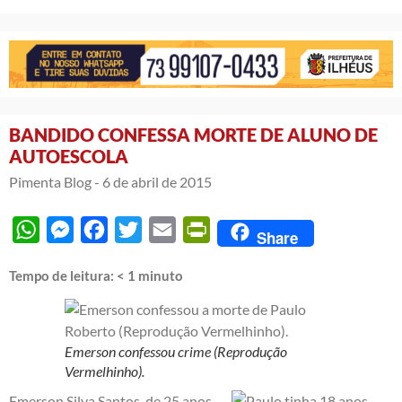
BANDIDO CONFESSA MORTE DE ALUNO DE
AUTOESCOLA
Pimenta Blog -
6 de abril de 2015
WhatsApp
Messenger
Facebook
Twitter
Email
PrintFriendly
Share
Tempo de leitura:
< 1
minuto
Emerson confessou crime (Reprodução
Vermelhinho).
Emerson Silva Santos, de 25 anos,