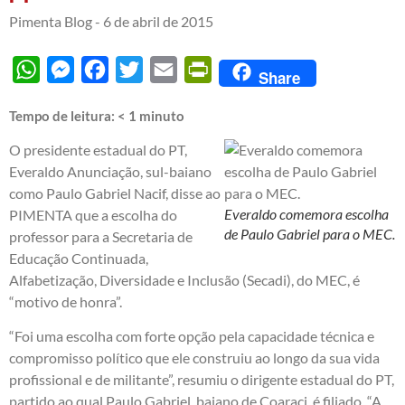
Pimenta Blog -
6 de abril de 2015
WhatsApp
Messenger
Facebook
Twitter
Email
PrintFriendly
Share
Tempo de leitura:
< 1
minuto
O presidente estadual do PT,
Everaldo Anunciação, sul-baiano
como Paulo Gabriel Nacif, disse ao
Everaldo comemora escolha
PIMENTA que a escolha do
de Paulo Gabriel para o MEC.
professor para a Secretaria de
Educação Continuada,
Alfabetização, Diversidade e Inclusão (Secadi), do MEC, é
“motivo de honra”.
“Foi uma escolha com forte opção pela capacidade técnica e
compromisso político que ele construiu ao longo da sua vida
profissional e de militante”, resumiu o dirigente estadual do PT,
partido ao qual Paulo Gabriel, baiano de Coaraci, é filiado. “A