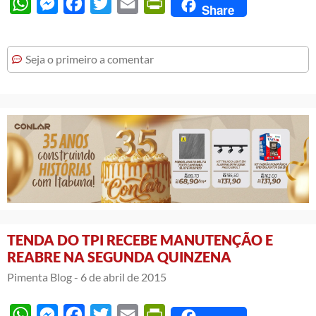
WhatsApp
Messenger
Facebook
Twitter
Email
PrintFriendly
Share
Seja o primeiro a comentar
TENDA DO TPI RECEBE MANUTENÇÃO E
REABRE NA SEGUNDA QUINZENA
Pimenta Blog -
6 de abril de 2015
WhatsApp
Messenger
Facebook
Twitter
Email
PrintFriendly