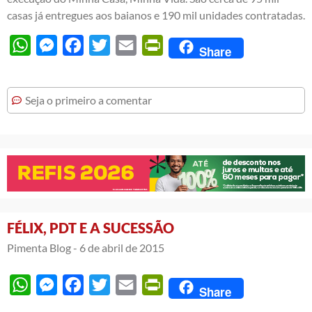
casas já entregues aos baianos e 190 mil unidades contratadas.
WhatsApp
Messenger
Facebook
Twitter
Email
PrintFriendly
Share
Seja o primeiro a comentar
FÉLIX, PDT E A SUCESSÃO
Pimenta Blog -
6 de abril de 2015
WhatsApp
Messenger
Facebook
Twitter
Email
PrintFriendly
Share