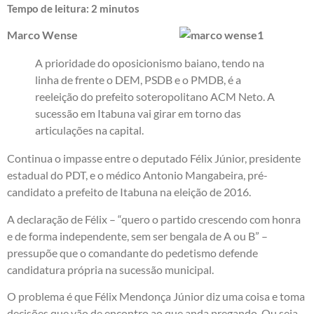
Tempo de leitura:
2
minutos
Marco Wense
A prioridade do oposicionismo baiano, tendo na
linha de frente o DEM, PSDB e o PMDB, é a
reeleição do prefeito soteropolitano ACM Neto. A
sucessão em Itabuna vai girar em torno das
articulações na capital.
Continua o impasse entre o deputado Félix Júnior, presidente
estadual do PDT, e o médico Antonio Mangabeira, pré-
candidato a prefeito de Itabuna na eleição de 2016.
A declaração de Félix – “quero o partido crescendo com honra
e de forma independente, sem ser bengala de A ou B” –
pressupõe que o comandante do pedetismo defende
candidatura própria na sucessão municipal.
O problema é que Félix Mendonça Júnior diz uma coisa e toma
decisões que vão de encontro ao que anda pregando. Ou seja,