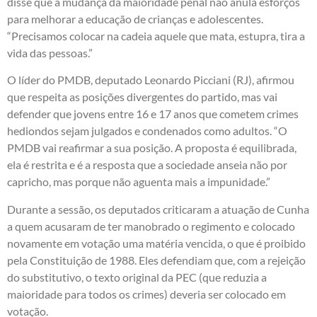
disse que a mudança da maioridade penal não anula esforços
para melhorar a educação de crianças e adolescentes.
“Precisamos colocar na cadeia aquele que mata, estupra, tira a
vida das pessoas.”
O líder do PMDB, deputado Leonardo Picciani (RJ), afirmou
que respeita as posições divergentes do partido, mas vai
defender que jovens entre 16 e 17 anos que cometem crimes
hediondos sejam julgados e condenados como adultos. “O
PMDB vai reafirmar a sua posição. A proposta é equilibrada,
ela é restrita e é a resposta que a sociedade anseia não por
capricho, mas porque não aguenta mais a impunidade.”
Durante a sessão, os deputados criticaram a atuação de Cunha
a quem acusaram de ter manobrado o regimento e colocado
novamente em votação uma matéria vencida, o que é proibido
pela Constituição de 1988. Eles defendiam que, com a rejeição
do substitutivo, o texto original da PEC (que reduzia a
maioridade para todos os crimes) deveria ser colocado em
votação.