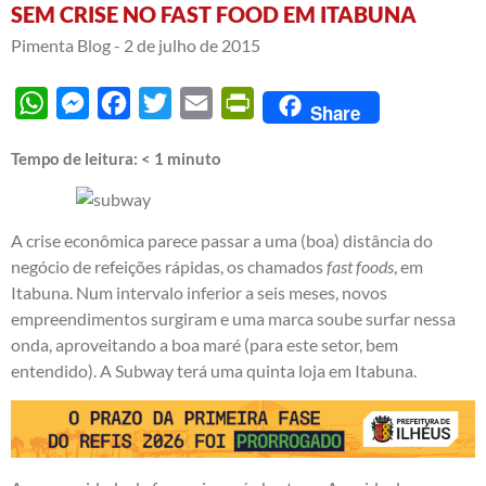
SEM CRISE NO FAST FOOD EM ITABUNA
Pimenta Blog -
2 de julho de 2015
WhatsApp
Messenger
Facebook
Twitter
Email
PrintFriendly
Share
Tempo de leitura:
< 1
minuto
A crise econômica parece passar a uma (boa) distância do
negócio de refeições rápidas, os chamados
fast foods
, em
Itabuna. Num intervalo inferior a seis meses, novos
empreendimentos surgiram e uma marca soube surfar nessa
onda, aproveitando a boa maré (para este setor, bem
entendido). A Subway terá uma quinta loja em Itabuna.