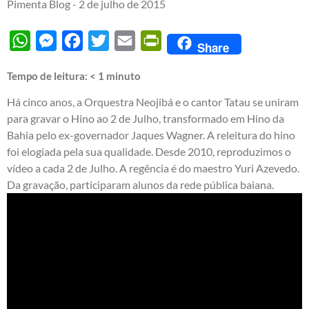
Pimenta Blog -
2 de julho de 2015
WhatsApp
Messenger
Facebook
Twitter
Email
PrintFriendly
Share
Tempo de leitura:
< 1
minuto
Há cinco anos, a Orquestra Neojibá e o cantor Tatau se uniram
para gravar o Hino ao 2 de Julho, transformado em Hino da
Bahia pelo ex-governador Jaques Wagner. A releitura do hino
foi elogiada pela sua qualidade. Desde 2010, reproduzimos o
vídeo a cada 2 de Julho. A regência é do maestro Yuri Azevedo.
Da gravação, participaram alunos da rede pública baiana.