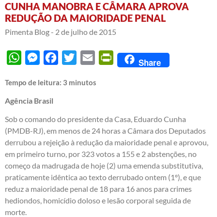
CUNHA MANOBRA E CÂMARA APROVA
REDUÇÃO DA MAIORIDADE PENAL
Pimenta Blog -
2 de julho de 2015
WhatsApp
Messenger
Facebook
Twitter
Email
PrintFriendly
Share
Tempo de leitura:
3
minutos
Agência Brasil
Sob o comando do presidente da Casa, Eduardo Cunha
(PMDB-RJ), em menos de 24 horas a Câmara dos Deputados
derrubou a
rejeição à redução da maioridade penal
e aprovou,
em primeiro turno, por 323 votos a 155 e 2 abstenções, no
começo da madrugada de hoje (2) uma
emenda substitutiva,
praticamente idêntica ao texto derrubado ontem
(1º), e que
reduz a maioridade penal de 18 para 16 anos para crimes
hediondos, homicídio doloso e lesão corporal seguida de
morte.