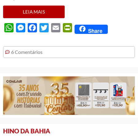
LEIA MAIS
WhatsApp
Messenger
Facebook
Twitter
Email
PrintFriendly
Share
6 Comentários
HINO DA BAHIA