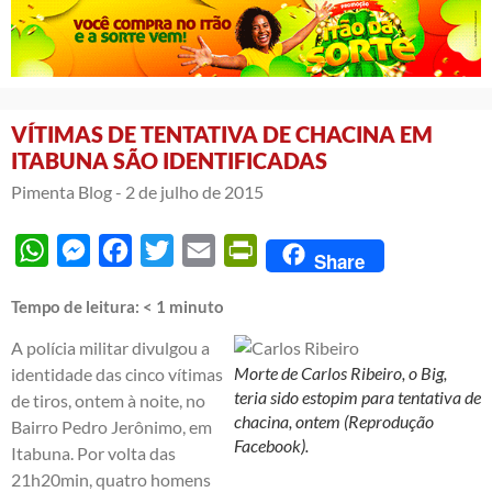
VÍTIMAS DE TENTATIVA DE CHACINA EM
ITABUNA SÃO IDENTIFICADAS
Pimenta Blog -
2 de julho de 2015
WhatsApp
Messenger
Facebook
Twitter
Email
PrintFriendly
Share
Tempo de leitura:
< 1
minuto
A polícia militar divulgou a
Morte de Carlos Ribeiro, o Big,
identidade das cinco vítimas
teria sido estopim para tentativa de
de tiros, ontem à noite, no
chacina, ontem (Reprodução
Bairro Pedro Jerônimo, em
Facebook).
Itabuna. Por volta das
21h20min, quatro homens