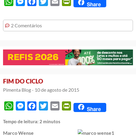
WhatsApp
Messenger
Facebook
Twitter
Email
PrintFriendly
Share
2 Comentários
FIM DO CICLO
Pimenta Blog -
10 de agosto de 2015
WhatsApp
Messenger
Facebook
Twitter
Email
PrintFriendly
Share
Tempo de leitura:
2
minutos
Marco Wense