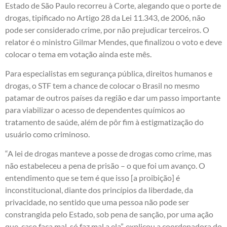
Estado de São Paulo recorreu à Corte, alegando que o porte de
drogas, tipificado no Artigo 28 da Lei 11.343, de 2006, não
pode ser considerado crime, por não prejudicar terceiros. O
relator é o ministro Gilmar Mendes, que finalizou o voto e deve
colocar o tema em votação ainda este mês.
Para especialistas em segurança pública, direitos humanos e
drogas, o STF tem a chance de colocar o Brasil no mesmo
patamar de outros países da região e dar um passo importante
para viabilizar o acesso de dependentes químicos ao
tratamento de saúde, além de pôr fim à estigmatização do
usuário como criminoso.
“A lei de drogas manteve a posse de drogas como crime, mas
não estabeleceu a pena de prisão – o que foi um avanço. O
entendimento que se tem é que isso [a proibição] é
inconstitucional, diante dos princípios da liberdade, da
privacidade, no sentido que uma pessoa não pode ser
constrangida pelo Estado, sob pena de sanção, por uma ação
que, caso faça mal, só faz mal a ela”, explicou a coordenadora do