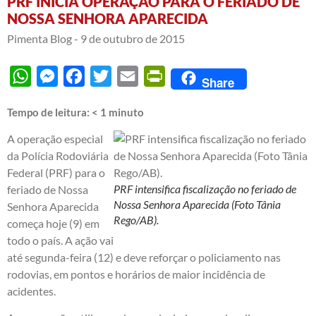
PRF INICIA OPERAÇÃO PARA O FERIADO DE
NOSSA SENHORA APARECIDA
Pimenta Blog -
9 de outubro de 2015
WhatsApp
Messenger
Facebook
Twitter
Email
PrintFriendly
Share
Tempo de leitura:
< 1
minuto
A operação especial
da Polícia Rodoviária
Federal (PRF) para o
PRF intensifica fiscalização no feriado de
feriado de Nossa
Nossa Senhora Aparecida (Foto Tânia
Senhora Aparecida
Rego/AB).
começa hoje (9) em
todo o país. A ação vai
até segunda-feira (12) e deve reforçar o policiamento nas
rodovias, em pontos e horários de maior incidência de
acidentes.