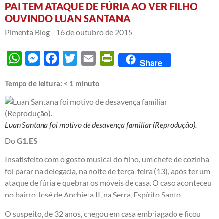
PAI TEM ATAQUE DE FÚRIA AO VER FILHO
OUVINDO LUAN SANTANA
Pimenta Blog -
16 de outubro de 2015
WhatsApp
Messenger
Facebook
Twitter
Email
PrintFriendly
Share
Tempo de leitura:
< 1
minuto
Luan Santana foi motivo de desavença familiar (Reprodução).
Do
G1.ES
Insatisfeito com o gosto musical do filho, um chefe de cozinha
foi parar na delegacia, na noite de terça-feira (13), após ter um
ataque de fúria e quebrar os móveis de casa. O caso aconteceu
no bairro José de Anchieta II, na Serra, Espírito Santo.
O suspeito, de 32 anos, chegou em casa embriagado e ficou