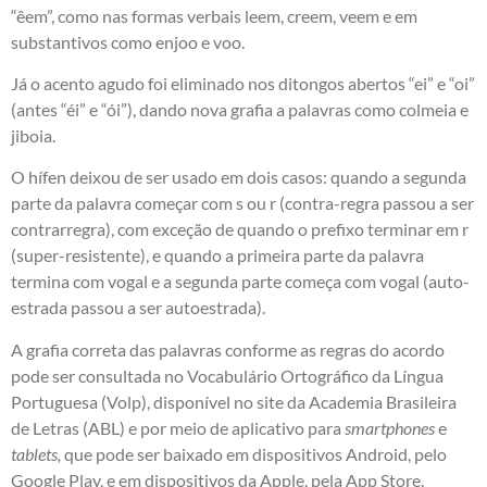
“êem”, como nas formas verbais leem, creem, veem e em
substantivos como enjoo e voo.
Já o acento agudo foi eliminado nos ditongos abertos “ei” e “oi”
(antes “éi” e “ói”), dando nova grafia a palavras como colmeia e
jiboia.
O hífen deixou de ser usado em dois casos: quando a segunda
parte da palavra começar com s ou r (contra-regra passou a ser
contrarregra), com exceção de quando o prefixo terminar em r
(super-resistente), e quando a primeira parte da palavra
termina com vogal e a segunda parte começa com vogal (auto-
estrada passou a ser autoestrada).
A grafia correta das palavras conforme as regras do acordo
pode ser consultada no Vocabulário Ortográfico da Língua
Portuguesa (Volp), disponível no site da
Academia Brasileira
de Letras (ABL)
e por meio de aplicativo para
smartphones
e
tablets,
que pode ser baixado em dispositivos Android, pelo
Google Play, e em dispositivos da Apple, pela App Store.