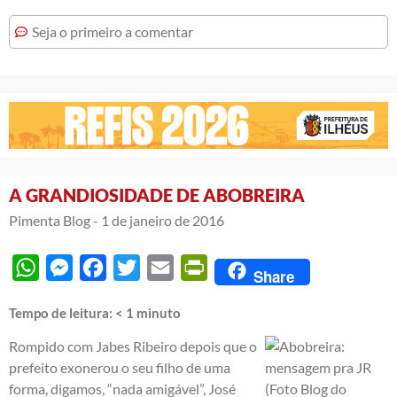
Seja o primeiro a comentar
A GRANDIOSIDADE DE ABOBREIRA
Pimenta Blog -
1 de janeiro de 2016
WhatsApp
Messenger
Facebook
Twitter
Email
PrintFriendly
Share
Tempo de leitura:
< 1
minuto
Rompido com Jabes Ribeiro depois que o
prefeito exonerou o seu filho de uma
forma, digamos, “nada amigável”, José