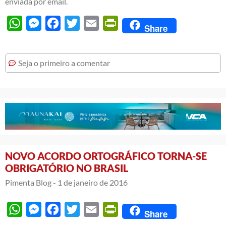
enviada por email.
WhatsApp
Messenger
Facebook
Twitter
Email
PrintFriendly
Share
Seja o primeiro a comentar
NOVO ACORDO ORTOGRÁFICO TORNA-SE
OBRIGATÓRIO NO BRASIL
Pimenta Blog -
1 de janeiro de 2016
WhatsApp
Messenger
Facebook
Twitter
Email
PrintFriendly
Share