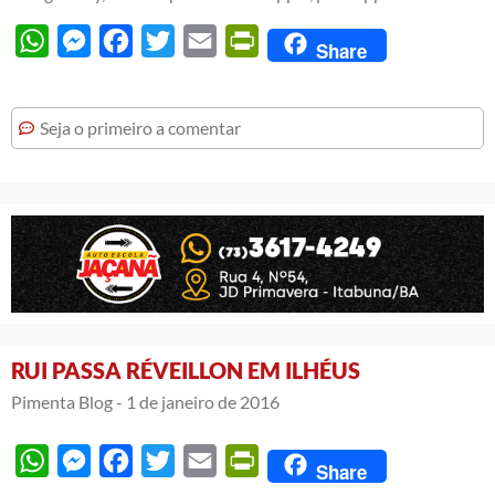
WhatsApp
Messenger
Facebook
Twitter
Email
PrintFriendly
Share
Seja o primeiro a comentar
RUI PASSA RÉVEILLON EM ILHÉUS
Pimenta Blog -
1 de janeiro de 2016
WhatsApp
Messenger
Facebook
Twitter
Email
PrintFriendly
Share