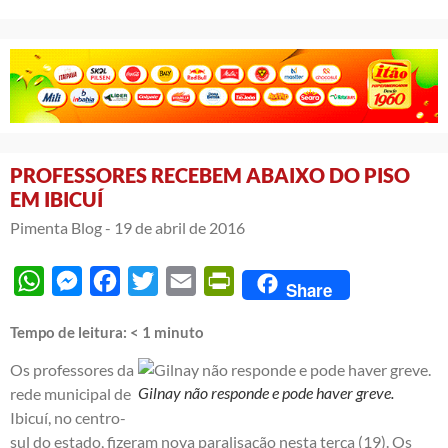
PROFESSORES RECEBEM ABAIXO DO PISO
EM IBICUÍ
Pimenta Blog -
19 de abril de 2016
WhatsApp
Messenger
Facebook
Twitter
Email
PrintFriendly
Share
Tempo de leitura:
< 1
minuto
Os professores da
Gilnay não responde e pode haver greve.
rede municipal de
Ibicuí, no centro-
sul do estado, fizeram nova paralisação nesta terça (19). Os