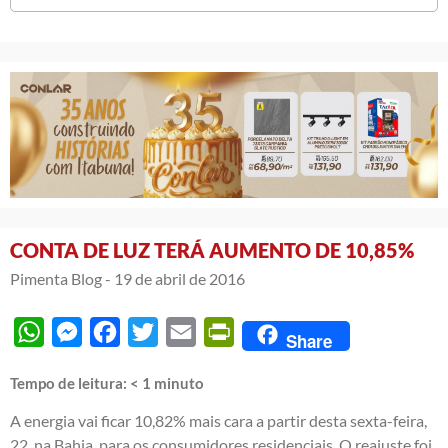
CONTA DE LUZ TERÁ AUMENTO DE 10,85%
Pimenta Blog -
19 de abril de 2016
WhatsApp
Messenger
Facebook
Twitter
Email
PrintFriendly
Share
Tempo de leitura:
< 1
minuto
A energia vai ficar 10,82% mais cara a partir desta sexta-feira,
22, na Bahia, para os consumidores residenciais. O reajuste foi