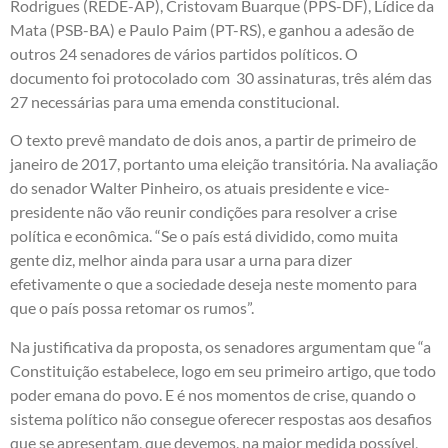
Rodrigues (REDE-AP), Cristovam Buarque (PPS-DF), Lídice da
Mata (PSB-BA) e Paulo Paim (PT-RS), e ganhou a adesão de
outros 24 senadores de vários partidos políticos. O
documento foi protocolado com 30 assinaturas, três além das
27 necessárias para uma emenda constitucional.
O texto prevê mandato de dois anos, a partir de primeiro de
janeiro de 2017, portanto uma eleição transitória. Na avaliação
do senador Walter Pinheiro, os atuais presidente e vice-
presidente não vão reunir condições para resolver a crise
política e econômica. “Se o país está dividido, como muita
gente diz, melhor ainda para usar a urna para dizer
efetivamente o que a sociedade deseja neste momento para
que o país possa retomar os rumos”.
Na justificativa da proposta, os senadores argumentam que “a
Constituição estabelece, logo em seu primeiro artigo, que todo
poder emana do povo. E é nos momentos de crise, quando o
sistema político não consegue oferecer respostas aos desafios
que se apresentam, que devemos, na maior medida possível,