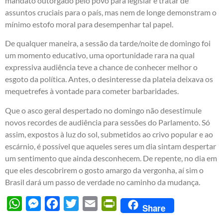
mandato outorgado pelo povo para legislar e tratar de
assuntos cruciais para o país, mas nem de longe demonstram o
mínimo estofo moral para desempenhar tal papel.
De qualquer maneira, a sessão da tarde/noite de domingo foi
um momento educativo, uma oportunidade rara na qual
expressiva audiência teve a chance de conhecer melhor o
esgoto da política. Antes, o desinteresse da plateia deixava os
mequetrefes à vontade para cometer barbaridades.
Que o asco geral despertado no domingo não desestimule
novos recordes de audiência para sessões do Parlamento. Só
assim, expostos à luz do sol, submetidos ao crivo popular e ao
escárnio, é possível que aqueles seres um dia sintam despertar
um sentimento que ainda desconhecem. De repente, no dia em
que eles descobrirem o gosto amargo da vergonha, aí sim o
Brasil dará um passo de verdade no caminho da mudança.
WhatsApp
Messenger
Facebook
Twitter
Email
PrintFriendly
Share