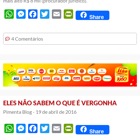
mais alto R$ 8 mil (procurador jurídico).
WhatsApp
Messenger
Facebook
Twitter
Email
PrintFriendly
Share
4 Comentários
ELES NÃO SABEM O QUE É VERGONHA
Pimenta Blog -
19 de abril de 2016
WhatsApp
Messenger
Facebook
Twitter
Email
PrintFriendly
Share