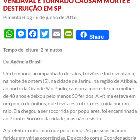
VENDAVAL E TORNADO CAUSAM MORTE E
DESTRUIÇÃO EM SP
Pimenta Blog -
6 de junho de 2016
WhatsApp
Messenger
Facebook
Twitter
Email
PrintFriendly
Share
Tempo de leitura:
2
minutos
Da
Agência Brasil
Um temporal acompanhado de raios, trovões e forte ventania,
na noite de ontem (5), na cidade de Jarinu, na região de Atibaia,
ao norte da Grande São Paulo, causou a morte de uma mulher
de 48 anos e deixou pelo menos 50 feridos. A vítima estava em
um ponto de ônibus, que teve a estrutura destruída por um
raio. Ela chegou a ser socorrida por populares, foi encaminhada
ao Pronto-Socorro da cidade, mas não resistiu.
A prefeitura informou que pelo menos 50 pessoas ficaram
feridas em várias ocorrências. De acordo com a Coordenadoria