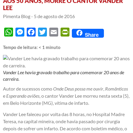
AOS 50 ANOS, MORRE O CANTOR VANDER
LEE
Pimenta Blog -
5 de agosto de 2016
WhatsApp
Messenger
Facebook
Twitter
Email
PrintFriendly
Share
Tempo de leitura:
< 1
minuto
Vander Lee havia gravado trabalho para comemorar 20 anos de
carreira.
Autor de sucessos como
Onde Deus possa me ouvir
,
Românticos
e
Esperando aviões
, o cantor Vander Lee morreu nesta sexta (5),
em Belo Horizonte (MG), vítima de infarto.
Vander Lee faleceu por volta das 8 horas, no Hospital Madre
Teresa, na capital mineira, onde havia passado por cirurgia
depois de sofrer um infarto. De acordo com boletim médico, o