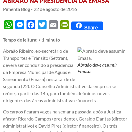
ABRAÃO NA PRESIDÊNCIA DA EMASA
Pimenta Blog -
22 de agosto de 2016
WhatsApp
Messenger
Facebook
Twitter
Email
PrintFriendly
Share
Tempo de leitura:
< 1
minuto
Abraão Ribeiro, ex-secretário de
Transportes e Trânsito (Settran),
Abraão deve assumir
deverá ser conduzido à presidência
Emasa.
da Empresa Municipal de Águas e
Saneamento (Emasa) nesta tarde de
segunda (22). O Conselho Administrativo da empresa se
reúne, a partir das 14h, para também definir os novos
dirigentes das áreas administrativa e financeira.
Os cargos ficaram vagos na semana passada, após a Justiça
afastar Ricardo Campos (presidente), Geraldo Dantas (diretor
administrativo) e David Pires (diretor financeiro). Os três