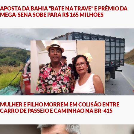
APOSTA DA BAHIA “BATE NA TRAVE” E PRÊMIO DA
MEGA-SENA SOBE PARA R$ 165 MILHÕES
MULHER E FILHO MORREM EM COLISÃO ENTRE
CARRO DE PASSEIO E CAMINHÃO NA BR-415