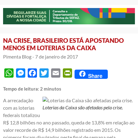
NA CRISE, BRASILEIRO ESTÁ APOSTANDO
MENOS EM LOTERIAS DA CAIXA
Pimenta Blog -
7 de janeiro de 2017
WhatsApp
Messenger
Facebook
Twitter
Email
PrintFriendly
Share
Tempo de leitura:
2
minutos
A arrecadação
Loterias da Caixa são afetadas pela crise.
com as loterias
federais totalizou
R$ 12,8 bilhões no ano passado, queda de 13,8% em relação ao
valor recorde de R$ 14,9 bilhões registrado em 2015. Os
números foram divulgados neste final de semana pela