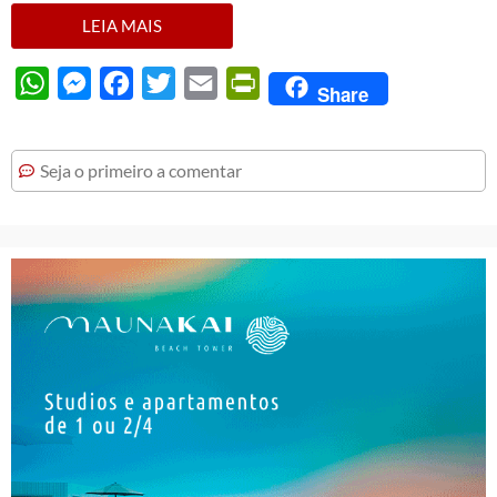
LEIA MAIS
WhatsApp
Messenger
Facebook
Twitter
Email
PrintFriendly
Share
Seja o primeiro a comentar