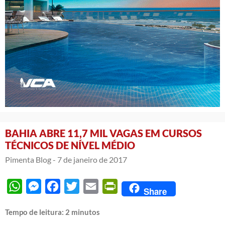
BAHIA ABRE 11,7 MIL VAGAS EM CURSOS
TÉCNICOS DE NÍVEL MÉDIO
Pimenta Blog -
7 de janeiro de 2017
WhatsApp
Messenger
Facebook
Twitter
Email
PrintFriendly
Share
Tempo de leitura:
2
minutos