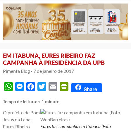
EM ITABUNA, EURES RIBEIRO FAZ
CAMPANHA À PRESIDÊNCIA DA UPB
Pimenta Blog -
7 de janeiro de 2017
WhatsApp
Messenger
Facebook
Twitter
Email
PrintFriendly
Share
Tempo de leitura:
< 1
minuto
O prefeito de Bom
Jesus da Lapa,
Eures faz campanha em Itabuna (Foto
Eures Ribeiro