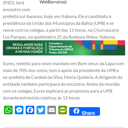
WebBarreiras).
(PSD), terá
encontro com
prefeito sul-baianos, hoje, em Itabuna. Ele é candidato à
presidência da União dos Municípios da Bahia (UPB) e se
reúne com os colegas, a partir das 11 horas, na Churrascaria
Los Pampas, no quilômetro 25 da Rodovia Ilhéus-Itabuna.
Eures, reeleito para novo mandato em Bom Jesus da Lapa com
mais de 70% dos votos, tem o apoio da presidente da UPB e
ex-prefeita de Cardeal da Silva, Maria Quitéria. A dirigente da
entidade também participará do encontro. Antes da reunião
com os colegas, Eures explicará as propostas para a UPB
durante entrevista coletiva, às 11 horas.
WhatsApp
Messenger
Facebook
Twitter
Email
PrintFriendly
Share