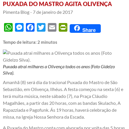
PUXADA DO MASTRO AGITA OLIVENÇA
Pimenta Blog -
7 de janeiro de 2017
WhatsApp
Messenger
Facebook
Twitter
Email
PrintFriendly
Share
Tempo de leitura:
2
minutos
Puxada atrai milhares a Olivença todos os anos (Foto Gidelzo
Silva).
Amanhã (8) será dia da tracional Puxada do Mastro de São
Sebastião, em Olivença, Ilhéus. A festa começou na sexta (6) e
terá muita música, neste sábado (7), na Praça Cláudio
Magalhães, a partir das 20 horas, com as bandas Skulacho, A
Rapazziada e Pagofunk. Ás 19 horas, haverá celebração de
missa, na Igreja Nossa Senhora da Escada.
A Puxada do Mastro conta com alvorada por volta das 5 horas.