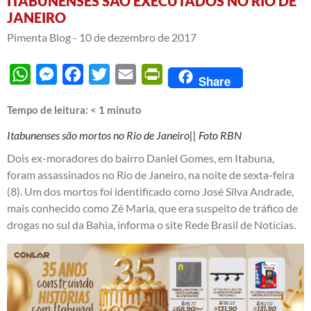
ITABUNENSES SÃO EXECUTADOS NO RIO DE
JANEIRO
Pimenta Blog -
10 de dezembro de 2017
WhatsApp
Messenger
Facebook
Twitter
Email
PrintFriendly
Share
Tempo de leitura:
< 1
minuto
Itabunenses são mortos no Rio de Janeiro|| Foto RBN
Dois ex-moradores do bairro Daniel Gomes, em Itabuna,
foram assassinados no Rio de Janeiro, na noite de sexta-feira
(8). Um dos mortos foi identificado como José Silva Andrade,
mais conhecido como Zé Maria, que era suspeito de tráfico de
drogas no sul da Bahia, informa o site Rede Brasil de Notícias.