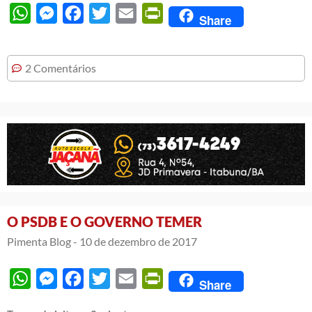
WhatsApp
Messenger
Facebook
Twitter
Email
PrintFriendly
Share
2 Comentários
O PSDB E O GOVERNO TEMER
Pimenta Blog -
10 de dezembro de 2017
WhatsApp
Messenger
Facebook
Twitter
Email
PrintFriendly
Share