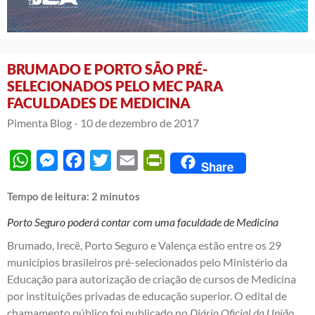
BRUMADO E PORTO SÃO PRÉ-
SELECIONADOS PELO MEC PARA
FACULDADES DE MEDICINA
Pimenta Blog -
10 de dezembro de 2017
WhatsApp
Messenger
Facebook
Twitter
Email
PrintFriendly
Share
Tempo de leitura:
2
minutos
Porto Seguro poderá contar com uma faculdade de Medicina
Brumado, Irecê, Porto Seguro e Valença estão entre os 29
municípios brasileiros pré-selecionados pelo Ministério da
Educação para autorização de criação de cursos de Medicina
por instituições privadas de educação superior. O edital de
chamamento público foi publicado no
Diário Oficial da União