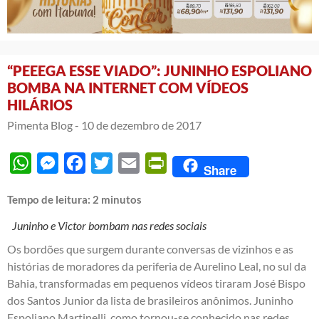
“PEEEGA ESSE VIADO”: JUNINHO ESPOLIANO
BOMBA NA INTERNET COM VÍDEOS
HILÁRIOS
Pimenta Blog -
10 de dezembro de 2017
WhatsApp
Messenger
Facebook
Twitter
Email
PrintFriendly
Share
Tempo de leitura:
2
minutos
Juninho e Victor bombam nas redes sociais
Os bordões que surgem durante conversas de vizinhos e as
histórias de moradores da periferia de Aurelino Leal, no sul da
Bahia, transformadas em pequenos vídeos tiraram José Bispo
dos Santos Junior da lista de brasileiros anônimos. Juninho
Espoliano Martinelli, como tornou-se conhecido nas redes