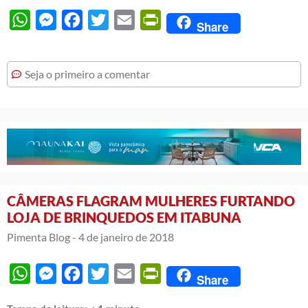
WhatsApp
Messenger
Facebook
Twitter
Email
PrintFriendly
Share
Seja o primeiro a comentar
CÂMERAS FLAGRAM MULHERES FURTANDO
LOJA DE BRINQUEDOS EM ITABUNA
Pimenta Blog -
4 de janeiro de 2018
WhatsApp
Messenger
Facebook
Twitter
Email
PrintFriendly
Share