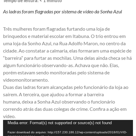
Tempo de leitura:
< 1
minuto
As ladras foram flagradas por sistema de vídeo da Sonha Azul
Três mulheres foram flagradas furtando uma loja de
brinquedos e material escolar em Itabuna. O trio entrou em
uma loja da Sonho Azul, na Rua Adolfo Maron, no centro da
cidade. Ao constatar a calmaria, elas formaram uma espécie de
“barreira” para furtar as mochilas. Uma delas ainda checa se há
algum funcionário observando-as. Achava que não. Elas,
porém estavam sendo monitoradas pelo sistema de
videomonitoramento.
Duas das ladras foram alcançadas pelo funcionário da loja ao
saírem. A terceira, que ajudou a formar a barreira
humana, deixa a Sonha Azul observando o funcionário
correndo atrás das duas colegas de crime. Confira a ação em
vídeo.
Tocador
Media error: Format(s) not supported or source(s) not found
de
Fazer download do arquivo: http://157.230.186.12/wp-content/uploads/2018/01/VID-