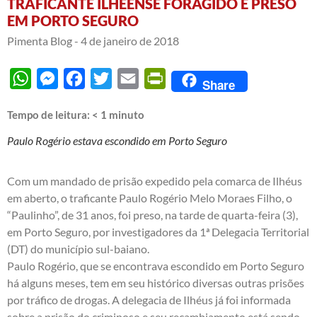
TRAFICANTE ILHEENSE FORAGIDO É PRESO
EM PORTO SEGURO
Pimenta Blog -
4 de janeiro de 2018
WhatsApp
Messenger
Facebook
Twitter
Email
PrintFriendly
Share
Tempo de leitura:
< 1
minuto
Paulo Rogério estava escondido em Porto Seguro
Com um mandado de prisão expedido pela comarca de Ilhéus
em aberto, o traficante Paulo Rogério Melo Moraes Filho, o
“Paulinho”, de 31 anos, foi preso, na tarde de quarta-feira (3),
em Porto Seguro, por investigadores da 1ª Delegacia Territorial
(DT) do município sul-baiano.
Paulo Rogério, que se encontrava escondido em Porto Seguro
há alguns meses, tem em seu histórico diversas outras prisões
por tráfico de drogas. A delegacia de Ilhéus já foi informada
sobre a prisão do criminoso e seu recambiamento está sendo