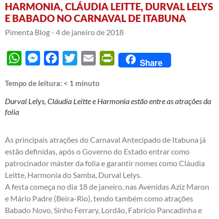
HARMONIA, CLÁUDIA LEITTE, DURVAL LELYS
E BABADO NO CARNAVAL DE ITABUNA
Pimenta Blog -
4 de janeiro de 2018
WhatsApp
Messenger
Facebook
Twitter
Email
PrintFriendly
Share
Tempo de leitura:
< 1
minuto
Durval Lelys, Cláudia Leitte e Harmonia estão entre as atrações da
folia
As principais atrações do Carnaval Antecipado de Itabuna já
estão definidas, após o Governo do Estado entrar como
patrocinador máster da folia e garantir nomes como Cláudia
Leitte, Harmonia do Samba, Durval Lelys.
A festa começa no dia 18 de janeiro, nas Avenidas Aziz Maron
e Mário Padre (Beira-Rio), tendo também como atrações
Babado Novo, Sinho Ferrary, Lordão, Fabrício Pancadinha e