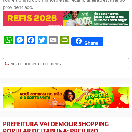
providenciado.
WhatsApp
Messenger
Facebook
Twitter
Email
PrintFriendly
Share
Seja o primeiro a comentar
PREFEITURA VAI DEMOLIR SHOPPING
POPULAR DE ITABUNA; PREJUÍZO