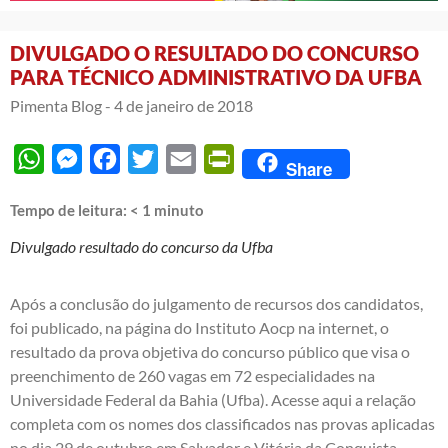
DIVULGADO O RESULTADO DO CONCURSO
PARA TÉCNICO ADMINISTRATIVO DA UFBA
Pimenta Blog -
4 de janeiro de 2018
WhatsApp
Messenger
Facebook
Twitter
Email
PrintFriendly
Share
Tempo de leitura:
< 1
minuto
Divulgado resultado do concurso da Ufba
Após a conclusão do julgamento de recursos dos candidatos,
foi publicado, na página do Instituto Aocp na internet, o
resultado da prova objetiva do concurso público que visa o
preenchimento de 260 vagas em 72 especialidades na
Universidade Federal da Bahia (Ufba).
Acesse aqui a relação
completa com os nomes dos classificados nas provas aplicadas
no dia 29 de outubro em Salvador e Vitória da Conquista
.