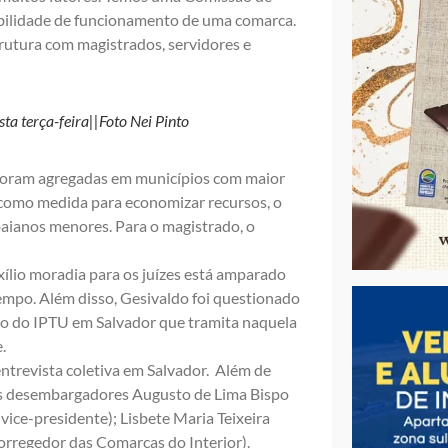
abilidade de funcionamento de uma comarca.
trutura com magistrados, servidores e
a terça-feira||Foto Nei Pinto
foram agregadas em municípios com maior
como medida para economizar recursos, o
baianos menores. Para o magistrado, o
io moradia para os juízes está amparado
tempo. Além disso, Gesivaldo foi questionado
to do IPTU em Salvador que tramita naquela
.
ntrevista coletiva em Salvador. Além de
 os desembargadores Augusto de Lima Bispo
 vice-presidente); Lisbete Maria Teixeira
orregedor das Comarcas do Interior).