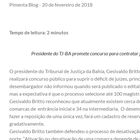
Pimenta Blog -
20 de fevereiro de 2018
Tempo de leitura:
2
minutos
Presidente do TJ-BA promete concurso para contratar j
O presidente do Tribunal de Justiça da Bahia, Gesivaldo Britto
realizará concurso público para suprir o déficit de juízes, p
desembargador não informou quando será publicado o edital 
mas a expectativa é que o processo selecione até 100 magistr
Gesivaldo Britto reconheceu que atualmente existem cerca d
comarcas de entrância inicial e 34 na intermediaria. O desem
fazer a reposição de uma única vez, fará um cadastro de rese
gradativamente.
Gesivaldo Britto também defendeu o processo de desativaçã
porte. “Ativação ou desativação de uma comarca depende de