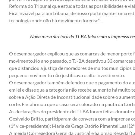
Reforma do Tribunal que estuda todas as possibilidades e vi
Fica inviável para um tribunal de nosso porte manter uma es
tecnologia onde não há movimento forense”…
Nova mesa diretora do TJ-BA falou com a imprensa nest
O desembargador explicou que as comarcas de menor porte 
movimento.No ano passado, o TJ-BA desativou 33 comarcas 
que distanciou a justiça de moradores de muitos municípios 
pequeno movimento não justificava o alto investimento.
O desembargador também defendeu que o pagamento do auxíl
em lei e disse qua a categoria não recebe aumento há muito 
sobre a Ação Direta de Inconstitucionalidade sobre o aumen
corte. Ele afirmou que o caso será colocado na pauta da Corte
As declarações do presidente do TJ-BA foram feitas durante e
Gesivaldo Britto, participaram da conversa com a imprensa
(1° vice-presidente); Maria da Graça Osório Pimentel Leal (2ª
Almeida (Corregedora Geral da Justiça) e Salomão Resedá (C