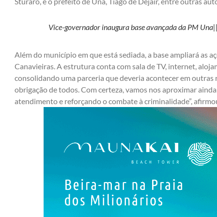
Sturaro, e o prefeito de Una, Tiago de Dejair, entre outras aut
Vice-governador inaugura base avançada da PM Una|
Além do município em que está sediada, a base ampliará as aç
Canavieiras. A estrutura conta com sala de TV, internet, aloj
consolidando uma parceria que deveria acontecer em outras r
obrigação de todos. Com certeza, vamos nos aproximar aind
atendimento e reforçando o combate à criminalidade”, afirmou