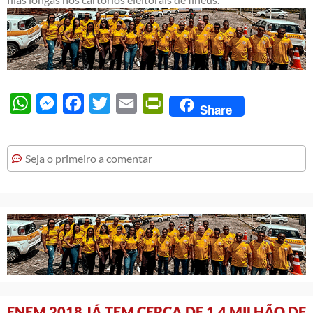
WhatsApp
Messenger
Facebook
Twitter
Email
PrintFriendly
Share
Seja o primeiro a comentar
ENEM 2018 JÁ TEM CERCA DE 1,4 MILHÃO DE