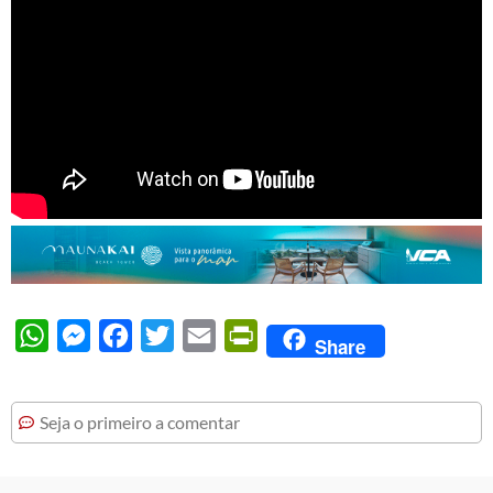
WhatsApp
Messenger
Facebook
Twitter
Email
PrintFriendly
Share
Seja o primeiro a comentar