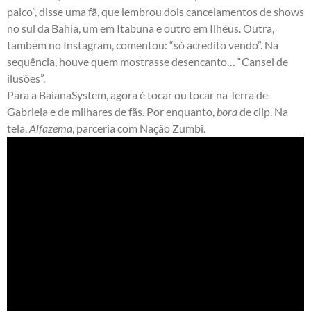
palco”, disse uma fã, que lembrou dois cancelamentos de shows
no sul da Bahia, um em Itabuna e outro em Ilhéus. Outra,
também no Instagram, comentou: “só acredito vendo”. Na
sequência, houve quem mostrasse desencanto… “Cansei de
ilusões”.
Para a BaianaSystem, agora é tocar ou tocar na Terra de
Gabriela e de milhares de fãs. Por enquanto,
bora
de clip. Na
tela,
Alfazema
, parceria com Nação Zumbi.