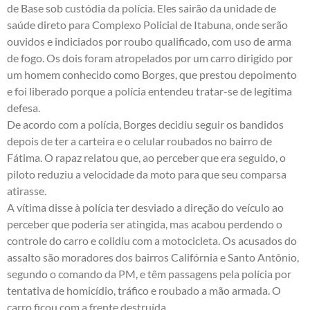
de Base sob custódia da polícia. Eles sairão da unidade de
saúde direto para Complexo Policial de Itabuna, onde serão
ouvidos e indiciados por roubo qualificado, com uso de arma
de fogo. Os dois foram atropelados por um carro dirigido por
um homem conhecido como Borges, que prestou depoimento
e foi liberado porque a polícia entendeu tratar-se de legítima
defesa.
De acordo com a polícia, Borges decidiu seguir os bandidos
depois de ter a carteira e o celular roubados no bairro de
Fátima. O rapaz relatou que, ao perceber que era seguido, o
piloto reduziu a velocidade da moto para que seu comparsa
atirasse.
A vítima disse à polícia ter desviado a direção do veículo ao
perceber que poderia ser atingida, mas acabou perdendo o
controle do carro e colidiu com a motocicleta. Os acusados do
assalto são moradores dos bairros Califórnia e Santo Antônio,
segundo o comando da PM, e têm passagens pela polícia por
tentativa de homicídio, tráfico e roubado a mão armada. O
carro ficou com a frente destruída.