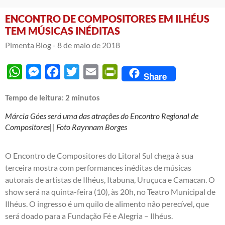
ENCONTRO DE COMPOSITORES EM ILHÉUS
TEM MÚSICAS INÉDITAS
Pimenta Blog -
8 de maio de 2018
WhatsApp
Messenger
Facebook
Twitter
Email
PrintFriendly
Share
Tempo de leitura:
2
minutos
Márcia Góes será uma das atrações do Encontro Regional de
Compositores|| Foto Raynnam Borges
O Encontro de Compositores do Litoral Sul chega à sua
terceira mostra com performances inéditas de músicas
autorais de artistas de Ilhéus, Itabuna, Uruçuca e Camacan. O
show será na quinta-feira (10), às 20h, no Teatro Municipal de
Ilhéus. O ingresso é um quilo de alimento não perecível, que
será doado para a Fundação Fé e Alegria – Ilhéus.