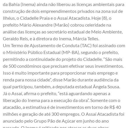
da Bahia (Inema) ainda não liberou as licenças ambientais para
construção de dois empreendimentos privados na zona sul de
Ilhéus, o Cidadelle Praia e o Assaí Atacadista. Hoje (8), o
prefeito Mário Alexandre (Marão) cobrou celeridade na
análise das licenças ao secretário estadual de Meio Ambiente,
Geraldo Reis, e à diretora do Inema, Márcia Telles.
Um Termo de Ajustamento de Conduta (TAC) foi assinado com
o Ministério Público Estadual (MP-BA), segundo o prefeito,
permitindo a continuidade do projeto do Cidadelle. “São mais
de 500 condôminos que precisam efetivar seus investimentos.
Isso é muito importante para proporcionar mais emprego e
renda para nossa cidade”, disse Marão durante audiência da
qual participou, também, a deputada estadual Ângela Sousa.
Já o Assaí, afirma o prefeito, “está aguardando apenas a
liberação do Inema para a execução da obra”. Somente com o
atacadão, a estimativa é de investimentos em torno de R$ 40
milhões e geração de até 300 empregos. O Assaí Atacadista foi
anunciado pelo Grupo Pão de Açúcar em junho do ano
passado. O Inema é criticado por atrasar as duas obras.