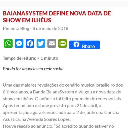
BAIANASYSTEM DEFINE NOVA DATA DE
SHOW EM ILHÉUS
Pimenta Blog -
8 de maio de 2018
WhatsApp
Messenger
Facebook
Twitter
Email
PrintFriendly
Share
Tempo de leitura:
< 1
minuto
Banda fez anúncio em rede social
Uma das maiores revelações do cenário musical brasileiro dos
últimos anos, a Banda BaianaSystem divulgou a nova data do
show em Ilhéus. O anúncio foi feito por meio de redes sociais.
Após ter adiado o show previsto para 21 de abril, a
apresentação agora é anunciada para 2 de junho, na Concha
Acústica, na Avenida Soares Lopes.
Houve reação ao anúncio. “Só acredito quando estiver no