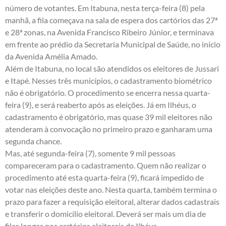
número de votantes. Em Itabuna, nesta terça-feira (8) pela
manhã, a fila começava na sala de espera dos cartórios das 27ª
e 28ª zonas, na Avenida Francisco Ribeiro Júnior, e terminava
em frente ao prédio da Secretaria Municipal de Saúde, no início
da Avenida Amélia Amado.
Além de Itabuna, no local são atendidos os eleitores de Jussari
e Itapé. Nesses três municípios, o cadastramento biométrico
não é obrigatório. O procedimento se encerra nessa quarta-
feira (9), e será reaberto após as eleições. Já em Ilhéus, o
cadastramento é obrigatório, mas quase 39 mil eleitores não
atenderam à convocação no primeiro prazo e ganharam uma
segunda chance.
Mas, até segunda-feira (7), somente 9 mil pessoas
compareceram para o cadastramento. Quem não realizar o
procedimento até esta quarta-feira (9), ficará impedido de
votar nas eleições deste ano. Nesta quarta, também termina o
prazo para fazer a requisição eleitoral, alterar dados cadastrais
e transferir o domicílio eleitoral. Deverá ser mais um dia de
filas longas nos cartórios eleitorais de Ilhéus.