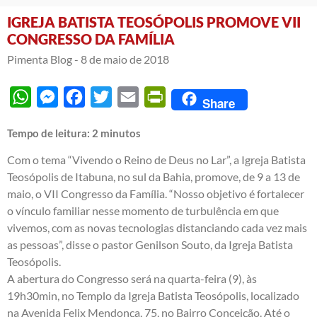
IGREJA BATISTA TEOSÓPOLIS PROMOVE VII
CONGRESSO DA FAMÍLIA
Pimenta Blog -
8 de maio de 2018
WhatsApp
Messenger
Facebook
Twitter
Email
PrintFriendly
Share
Tempo de leitura:
2
minutos
Com o tema “Vivendo o Reino de Deus no Lar”, a Igreja Batista
Teosópolis de Itabuna, no sul da Bahia, promove, de 9 a 13 de
maio, o VII Congresso da Família. “Nosso objetivo é fortalecer
o vínculo familiar nesse momento de turbulência em que
vivemos, com as novas tecnologias distanciando cada vez mais
as pessoas”, disse o pastor Genilson Souto, da Igreja Batista
Teosópolis.
A abertura do Congresso será na quarta-feira (9), às
19h30min, no Templo da Igreja Batista Teosópolis, localizado
na Avenida Felix Mendonça, 75, no Bairro Conceição. Até o