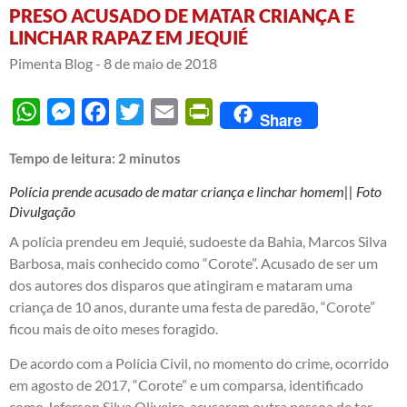
PRESO ACUSADO DE MATAR CRIANÇA E
LINCHAR RAPAZ EM JEQUIÉ
Pimenta Blog -
8 de maio de 2018
WhatsApp
Messenger
Facebook
Twitter
Email
PrintFriendly
Share
Tempo de leitura:
2
minutos
Polícia prende acusado de matar criança e linchar homem|| Foto
Divulgação
A polícia prendeu em Jequié, sudoeste da Bahia, Marcos Silva
Barbosa, mais conhecido como “Corote”. Acusado de ser um
dos autores dos disparos que atingiram e mataram uma
criança de 10 anos, durante uma festa de paredão, “Corote”
ficou mais de oito meses foragido.
De acordo com a Polícia Civil, no momento do crime, ocorrido
em agosto de 2017, “Corote” e um comparsa, identificado
como Jeferson Silva Oliveira, acusaram outra pessoa de ter