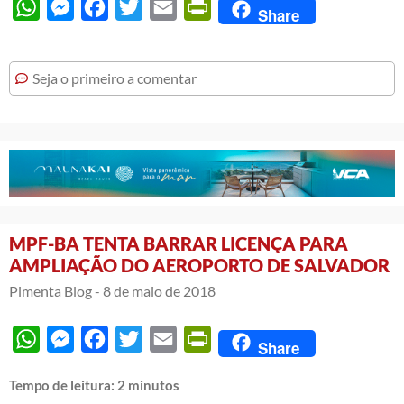
WhatsApp
Messenger
Facebook
Twitter
Email
PrintFriendly
Share
Seja o primeiro a comentar
MPF-BA TENTA BARRAR LICENÇA PARA
AMPLIAÇÃO DO AEROPORTO DE SALVADOR
Pimenta Blog -
8 de maio de 2018
WhatsApp
Messenger
Facebook
Twitter
Email
PrintFriendly
Share
Tempo de leitura:
2
minutos