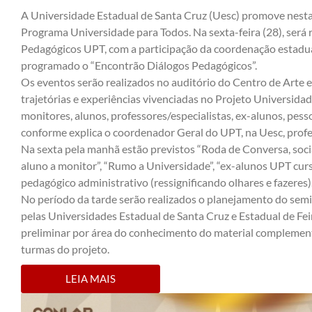
A Universidade Estadual de Santa Cruz (Uesc) promove nesta
Programa Universidade para Todos. Na sexta-feira (28), será 
Pedagógicos UPT, com a participação da coordenação estadua
programado o “Encontrão Diálogos Pedagógicos”.
Os eventos serão realizados no auditório do Centro de Arte e 
trajetórias e experiências vivenciadas no Projeto Universidad
monitores, alunos, professores/especialistas, ex-alunos, pess
conforme explica o coordenador Geral do UPT, na Uesc, profe
Na sexta pela manhã estão previstos “Roda de Conversa, socia
aluno a monitor”, “Rumo a Universidade”, “ex-alunos UPT cur
pedagógico administrativo (ressignificando olhares e fazeres)
No período da tarde serão realizados o planejamento do sem
pelas Universidades Estadual de Santa Cruz e Estadual de Fe
preliminar por área do conhecimento do material complementar
turmas do projeto.
LEIA MAIS