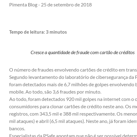
Pimenta Blog -
25 de setembro de 2018
Tempo de leitura:
3
minutos
Cresce a quantidade de fraude com cartão de créditos
O número de fraudes envolvendo cartões de crédito em trans
Segundo levantamento do laboratório de cibersegurança da Psa
foram detectados mais de 6,7 milhões de golpes envolvendo 
mobile. Ao todo, são 3,6 fraudes por minuto.
Ao todo, foram detectados 920 mil golpes na internet com o o
consumidores para clonar cartões de crédito neste ano. Os m
registros, com 343,5 mil e 388 mil respectivamente. Os meno
mil ataques) e abril (6,5 mil ataques). Neste ano, já foram ide
bancos.
Especialistas da PSafe apontam que não é ser possível determ