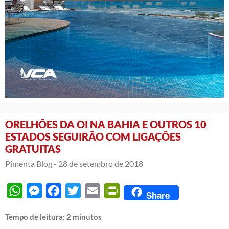
ORELHÕES DA OI NA BAHIA E OUTROS 10
ESTADOS SEGUIRÃO COM LIGAÇÕES
GRATUITAS
Pimenta Blog -
28 de setembro de 2018
WhatsApp
Messenger
Facebook
Twitter
Email
PrintFriendly
Share
Tempo de leitura:
2
minutos