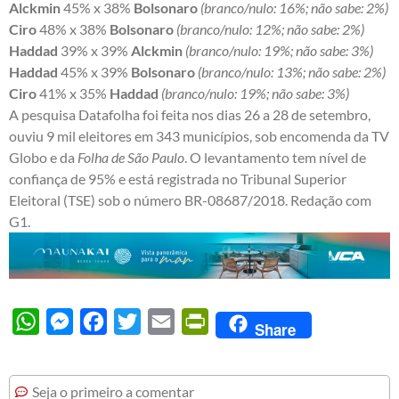
Alckmin
45% x 38%
Bolsonaro
(branco/nulo: 16%; não sabe: 2%)
Ciro
48% x 38%
Bolsonaro
(branco/nulo: 12%; não sabe: 2%)
Haddad
39% x 39%
Alckmin
(branco/nulo: 19%; não sabe: 3%)
Haddad
45% x 39%
Bolsonaro
(branco/nulo: 13%; não sabe: 2%)
Ciro
41% x 35%
Haddad
(branco/nulo: 19%; não sabe: 3%)
A pesquisa Datafolha foi feita nos dias 26 a 28 de setembro,
ouviu 9 mil eleitores em 343 municípios, sob encomenda da TV
Globo e da
Folha de São Paulo
. O levantamento tem nível de
confiança de 95% e está registrada no Tribunal Superior
Eleitoral (TSE) sob o número BR-08687/2018. Redação com
G1.
WhatsApp
Messenger
Facebook
Twitter
Email
PrintFriendly
Share
Seja o primeiro a comentar