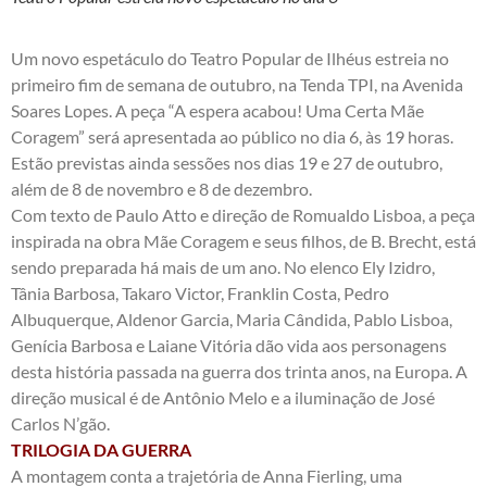
Um novo espetáculo do Teatro Popular de Ilhéus estreia no
primeiro fim de semana de outubro, na Tenda TPI, na Avenida
Soares Lopes. A peça “A espera acabou! Uma Certa Mãe
Coragem” será apresentada ao público no dia 6, às 19 horas.
Estão previstas ainda sessões nos dias 19 e 27 de outubro,
além de 8 de novembro e 8 de dezembro.
Com texto de Paulo Atto e direção de Romualdo Lisboa, a peça
inspirada na obra Mãe Coragem e seus filhos, de B. Brecht, está
sendo preparada há mais de um ano. No elenco Ely Izidro,
Tânia Barbosa, Takaro Victor, Franklin Costa, Pedro
Albuquerque, Aldenor Garcia, Maria Cândida, Pablo Lisboa,
Genícia Barbosa e Laiane Vitória dão vida aos personagens
desta história passada na guerra dos trinta anos, na Europa. A
direção musical é de Antônio Melo e a iluminação de José
Carlos N’gão.
TRILOGIA DA GUERRA
A montagem conta a trajetória de Anna Fierling, uma