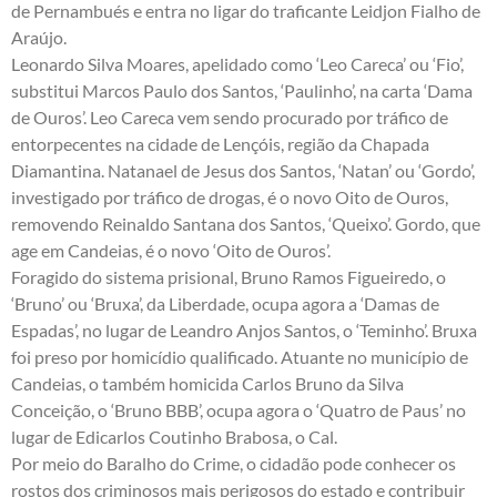
de Pernambués e entra no ligar do traficante Leidjon Fialho de
Araújo.
Leonardo Silva Moares, apelidado como ‘Leo Careca’ ou ‘Fio’,
substitui Marcos Paulo dos Santos, ‘Paulinho’, na carta ‘Dama
de Ouros’. Leo Careca vem sendo procurado por tráfico de
entorpecentes na cidade de Lençóis, região da Chapada
Diamantina. Natanael de Jesus dos Santos, ‘Natan’ ou ‘Gordo’,
investigado por tráfico de drogas, é o novo Oito de Ouros,
removendo Reinaldo Santana dos Santos, ‘Queixo’. Gordo, que
age em Candeias, é o novo ‘Oito de Ouros’.
Foragido do sistema prisional, Bruno Ramos Figueiredo, o
‘Bruno’ ou ‘Bruxa’, da Liberdade, ocupa agora a ‘Damas de
Espadas’, no lugar de Leandro Anjos Santos, o ‘Teminho’. Bruxa
foi preso por homicídio qualificado. Atuante no município de
Candeias, o também homicida Carlos Bruno da Silva
Conceição, o ‘Bruno BBB’, ocupa agora o ‘Quatro de Paus’ no
lugar de Edicarlos Coutinho Brabosa, o Cal.
Por meio do Baralho do Crime, o cidadão pode conhecer os
rostos dos criminosos mais perigosos do estado e contribuir