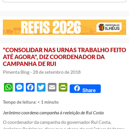
"CONSOLIDAR NAS URNAS TRABALHO FEITO
ATÉ AGORA", DIZ COORDENADOR DA
CAMPANHA DE RUI
Pimenta Blog -
28 de setembro de 2018
WhatsApp
Messenger
Facebook
Twitter
Email
PrintFriendly
Share
Tempo de leitura:
< 1
minuto
Jerônimo coordena campanha à reeleição de Rui Costa
O coordenador da campanha do governador Rui Costa,
Jerônimo Rodrigues, disse que a chapa deverá “atuar de forma