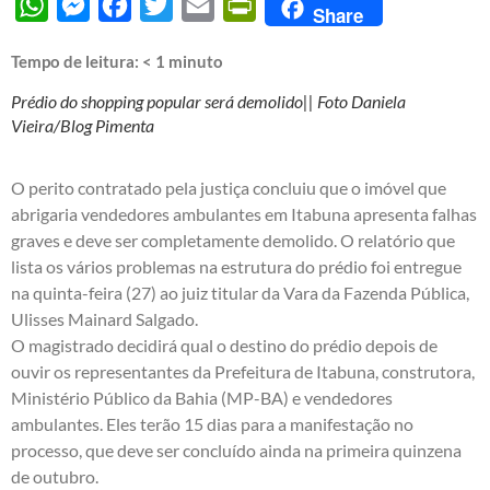
WhatsApp
Messenger
Facebook
Twitter
Email
PrintFriendly
Share
Tempo de leitura:
< 1
minuto
Prédio do shopping popular será demolido|| Foto Daniela
Vieira/Blog Pimenta
O perito contratado pela justiça concluiu que o imóvel que
abrigaria vendedores ambulantes em Itabuna apresenta falhas
graves e deve ser completamente demolido. O relatório que
lista os vários problemas na estrutura do prédio foi entregue
na quinta-feira (27) ao juiz titular da Vara da Fazenda Pública,
Ulisses Mainard Salgado.
O magistrado decidirá qual o destino do prédio depois de
ouvir os representantes da Prefeitura de Itabuna, construtora,
Ministério Público da Bahia (MP-BA) e vendedores
ambulantes. Eles terão 15 dias para a manifestação no
processo, que deve ser concluído ainda na primeira quinzena
de outubro.