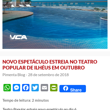
NOVO ESPETÁCULO ESTREIA NO TEATRO
POPULAR DE ILHÉUS EM OUTUBRO
Pimenta Blog -
28 de setembro de 2018
WhatsApp
Messenger
Facebook
Twitter
Email
PrintFriendly
Share
Tempo de leitura:
2
minutos
Teatro Popular estreia novo espetáculo no dia 6