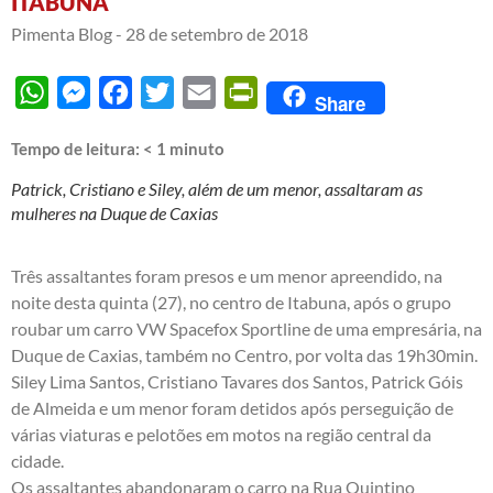
ITABUNA
Pimenta Blog -
28 de setembro de 2018
WhatsApp
Messenger
Facebook
Twitter
Email
PrintFriendly
Share
Tempo de leitura:
< 1
minuto
Patrick, Cristiano e Siley, além de um menor, assaltaram as
mulheres na Duque de Caxias
Três assaltantes foram presos e um menor apreendido, na
noite desta quinta (27), no centro de Itabuna, após o grupo
roubar um carro VW Spacefox Sportline de uma empresária, na
Duque de Caxias, também no Centro, por volta das 19h30min.
Siley Lima Santos, Cristiano Tavares dos Santos, Patrick Góis
de Almeida e um menor foram detidos após perseguição de
várias viaturas e pelotões em motos na região central da
cidade.
Os assaltantes abandonaram o carro na Rua Quintino