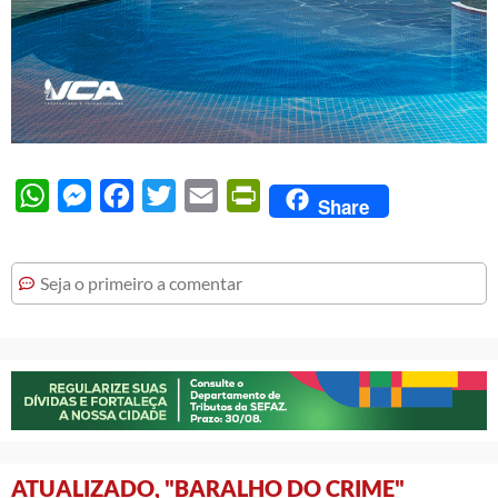
WhatsApp
Messenger
Facebook
Twitter
Email
PrintFriendly
Share
Seja o primeiro a comentar
ATUALIZADO, "BARALHO DO CRIME"