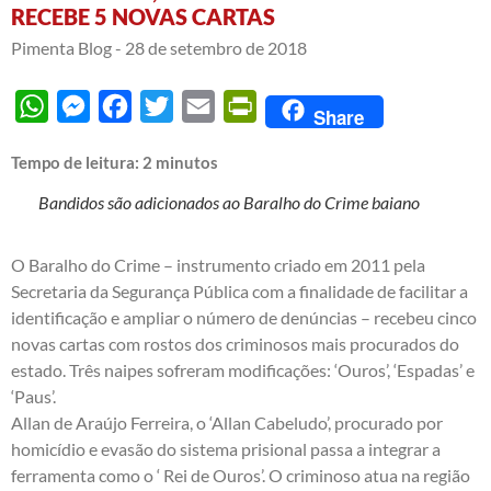
RECEBE 5 NOVAS CARTAS
Pimenta Blog -
28 de setembro de 2018
WhatsApp
Messenger
Facebook
Twitter
Email
PrintFriendly
Share
Tempo de leitura:
2
minutos
Bandidos são adicionados ao Baralho do Crime baiano
O Baralho do Crime – instrumento criado em 2011 pela
Secretaria da Segurança Pública com a finalidade de facilitar a
identificação e ampliar o número de denúncias – recebeu cinco
novas cartas com rostos dos criminosos mais procurados do
estado. Três naipes sofreram modificações: ‘Ouros’, ‘Espadas’ e
‘Paus’.
Allan de Araújo Ferreira, o ‘Allan Cabeludo’, procurado por
homicídio e evasão do sistema prisional passa a integrar a
ferramenta como o ‘ Rei de Ouros’. O criminoso atua na região