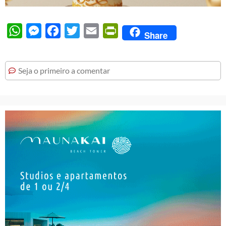
WhatsApp
Messenger
Facebook
Twitter
Email
PrintFriendly
Share
Seja o primeiro a comentar