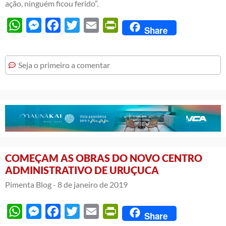
ação, ninguém ficou ferido”.
WhatsApp
Messenger
Facebook
Twitter
Email
PrintFriendly
Share
Seja o primeiro a comentar
COMEÇAM AS OBRAS DO NOVO CENTRO
ADMINISTRATIVO DE URUÇUCA
Pimenta Blog -
8 de janeiro de 2019
WhatsApp
Messenger
Facebook
Twitter
Email
PrintFriendly
Share