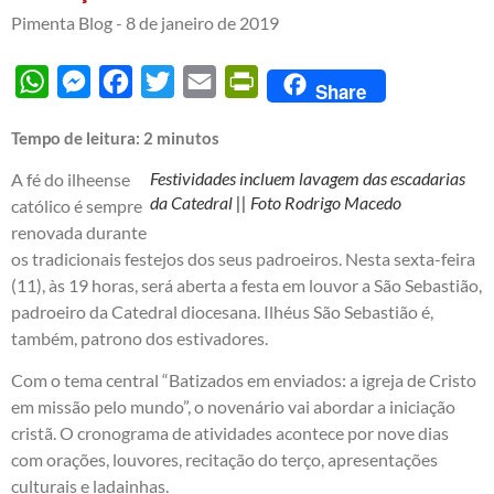
Pimenta Blog -
8 de janeiro de 2019
WhatsApp
Messenger
Facebook
Twitter
Email
PrintFriendly
Share
Tempo de leitura:
2
minutos
Festividades incluem lavagem das escadarias
A fé do ilheense
da Catedral || Foto Rodrigo Macedo
católico é sempre
renovada durante
os tradicionais festejos dos seus padroeiros. Nesta sexta-feira
(11), às 19 horas, será aberta a festa em louvor a São Sebastião,
padroeiro da Catedral diocesana. Ilhéus São Sebastião é,
também, patrono dos estivadores.
Com o tema central “Batizados em enviados: a igreja de Cristo
em missão pelo mundo”, o novenário vai abordar a iniciação
cristã. O cronograma de atividades acontece por nove dias
com orações, louvores, recitação do terço, apresentações
culturais e ladainhas.