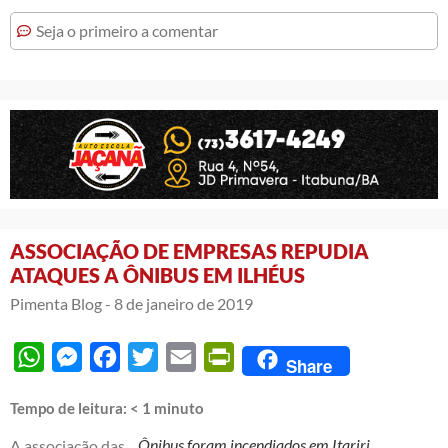
Seja o primeiro a comentar
ASSOCIAÇÃO DE EMPRESAS REPUDIA
ATAQUES A ÔNIBUS EM ILHÉUS
Pimenta Blog -
8 de janeiro de 2019
WhatsApp
Messenger
Facebook
Twitter
Email
PrintFriendly
Share
Tempo de leitura:
< 1
minuto
Ônibus foram incendiados em Itariri
A associação das