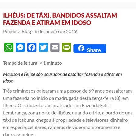
ILHÉUS: DE TÁXI, BANDIDOS ASSALTAM
FAZENDA E ATIRAM EM IDOSO
Pimenta Blog -
8 de janeiro de 2019
WhatsApp
Messenger
Facebook
Twitter
Email
PrintFriendly
Share
Tempo de leitura:
< 1
minuto
Madison e Felipe são acusados de assaltar fazenda e atirar em
idoso
Três criminosos balearam uma pessoa de 69 anos e assaltaram
uma fazenda no início da madrugada desta terça-feira (8), em
Ilhéus. Os crimes foram praticados na Fazenda Feliz
Lembrança, zona norte de Ilhéus, quando o trio, a bordo de um
táxi de Itabuna, chegou à propriedade e televisores, dinheiro
em espécie, celulares, câmeras de videomonitoramento e
churrasqueiras.