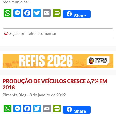
rede municipal.
WhatsApp
Messenger
Facebook
Twitter
Email
PrintFriendly
Share
Seja o primeiro a comentar
PRODUÇÃO DE VEÍCULOS CRESCE 6,7% EM
2018
Pimenta Blog -
8 de janeiro de 2019
WhatsApp
Messenger
Facebook
Twitter
Email
PrintFriendly
Share