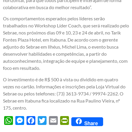
horizontal,“para que todos participem e interajam de forma
colaborativa em busca do melhor resultado”.
Os comportamentos esperados pelos líderes serão
trabalhados no Workshop Líder Coach, que será realizado pelo
Sebrae, nos próximos dias 09 e 10, 23 e 24 de abril, no Tarik
Fontes Plaza Hotel, em Itabuna. De acordo com o gerente
adjunto do Sebrae em Ilhéus, Michel Lima, o evento busca
desenvolver habilidades e competências, a partir do
autoconhecimento, integração de equipe e planejamento, com
foco em resultado.
O investimento é de R$ 500 à vista ou dividido em quatro
vezes no cartão. Informações e inscrições pela Loja Virtual do
Sebrae ou pelos telefones: (73) 3613-9734 / 99974-2262. O
Sebrae em Itabuna fica localizado na Rua Paulino Vieira, nº
175, centro.
WhatsApp
Messenger
Facebook
Twitter
Email
PrintFriendly
Share