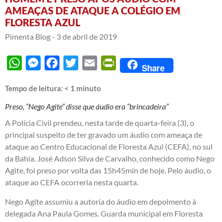
AMEAÇAS DE ATAQUE A COLÉGIO EM
FLORESTA AZUL
Pimenta Blog -
3 de abril de 2019
WhatsApp
Messenger
Facebook
Twitter
Email
PrintFriendly
Share
Tempo de leitura:
< 1
minuto
Preso, “Nego Agite” disse que áudio era “brincadeira”
A Polícia Civil prendeu, nesta tarde de quarta-feira (3), o
principal suspeito de ter gravado um áudio com ameaça de
ataque ao Centro Educacional de Floresta Azul (CEFA), no sul
da Bahia. José Adson Silva de Carvalho, conhecido como Nego
Agite, foi preso por volta das 15h45min de hoje. Pelo áudio, o
ataque ao CEFA ocorreria nesta quarta.
Nego Agite assumiu a autoria do áudio em depoimento à
delegada Ana Paula Gomes. Guarda municipal em Floresta