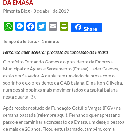
DA EMASA
Pimenta Blog -
3 de abril de 2019
WhatsApp
Messenger
Facebook
Twitter
Email
PrintFriendly
Share
Tempo de leitura:
< 1
minuto
Fernando quer acelerar processo de concessão da Emasa
O prefeito Fernando Gomes e o presidente da Empresa
Municipal de Águas e Saneamento (Emasa), Jader Guedes,
estão em Salvador. A dupla tem um dedo de prosa com o
sobrinho e ex-presidente da OAB baiana, Dinailton Oliveira,
num dos shoppings mais movimentados da capital baiana,
nesta quarta (3).
Após receber estudo da Fundação Getúlio Vargas (FGV) na
semana passada (
relembre aqui
), Fernando quer apressar o
passo e encaminhar a concessão da Emasa, um desejo pessoal
de mais de 20 anos. Ficou entusiasmado, também, com a