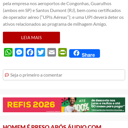
pela empresa nos aeroportos de Congonhas, Guarulhos
(ambos em SP) e Santos Dumont (RJ), bem como certificados
de operador aéreo (“UPIs Aéreas”); e uma UPI deverá deter os
ativos relacionados ao programa de milhagem Amigo.
LEIA MAIS
WhatsApp
Messenger
Facebook
Twitter
Email
PrintFriendly
Share
Seja o primeiro a comentar
HOMEM É PRESO APÓS ÁUDIO COM