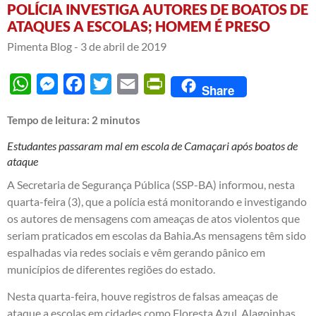
POLÍCIA INVESTIGA AUTORES DE BOATOS DE
ATAQUES A ESCOLAS; HOMEM É PRESO
Pimenta Blog -
3 de abril de 2019
WhatsApp
Messenger
Facebook
Twitter
Email
PrintFriendly
Share
Tempo de leitura:
2
minutos
Estudantes passaram mal em escola de Camaçari após boatos de
ataque
A Secretaria de Segurança Pública (SSP-BA) informou, nesta
quarta-feira (3), que a polícia está monitorando e investigando
os autores de mensagens com ameaças de atos violentos que
seriam praticados em escolas da Bahia.As mensagens têm sido
espalhadas via redes sociais e vêm gerando pânico em
municípios de diferentes regiões do estado.
Nesta quarta-feira, houve registros de falsas ameaças de
ataque a escolas em cidades como Floresta Azul, Alagoinhas,