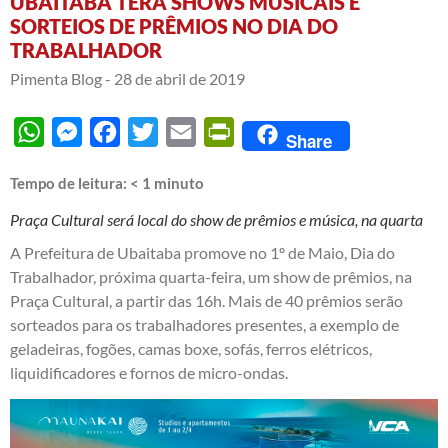
UBAITABA TERÁ SHOWS MUSICAIS E
SORTEIOS DE PRÊMIOS NO DIA DO
TRABALHADOR
Pimenta Blog -
28 de abril de 2019
WhatsApp
Messenger
Facebook
Twitter
Email
PrintFriendly
Share
Tempo de leitura:
< 1
minuto
Praça Cultural será local do show de prêmios e música, na quarta
A Prefeitura de Ubaitaba promove no 1º de Maio, Dia do
Trabalhador, próxima quarta-feira, um show de prêmios, na
Praça Cultural, a partir das 16h. Mais de 40 prêmios serão
sorteados para os trabalhadores presentes, a exemplo de
geladeiras, fogões, camas boxe, sofás, ferros elétricos,
liquidificadores e fornos de micro-ondas.