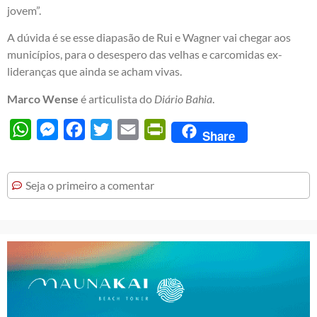
jovem”.
A dúvida é se esse diapasão de Rui e Wagner vai chegar aos
municípios, para o desespero das velhas e carcomidas ex-
lideranças que ainda se acham vivas.
Marco Wense
é articulista do
Diário Bahia
.
WhatsApp
Messenger
Facebook
Twitter
Email
PrintFriendly
Share
Seja o primeiro a comentar