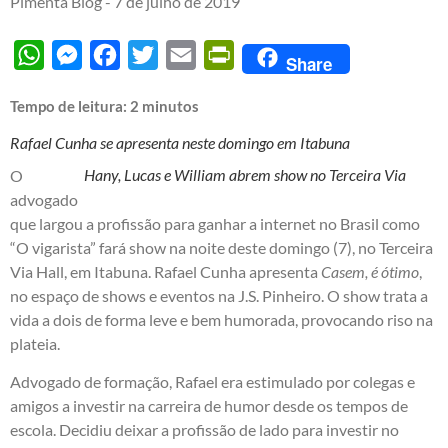
Pimenta Blog -
7 de julho de 2019
WhatsApp
Messenger
Facebook
Twitter
Email
PrintFriendly
Share
Tempo de leitura:
2
minutos
Rafael Cunha se apresenta neste domingo em Itabuna
Hany, Lucas e William abrem show no Terceira Via
O
advogado
que largou a profissão para ganhar a internet no Brasil como
“O vigarista” fará show na noite deste domingo (7), no Terceira
Via Hall, em Itabuna. Rafael Cunha apresenta
Casem, é ótimo
,
no espaço de shows e eventos na J.S. Pinheiro. O show trata a
vida a dois de forma leve e bem humorada, provocando riso na
plateia.
Advogado de formação, Rafael era estimulado por colegas e
amigos a investir na carreira de humor desde os tempos de
escola. Decidiu deixar a profissão de lado para investir no