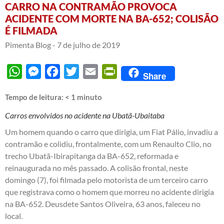
CARRO NA CONTRAMÃO PROVOCA
ACIDENTE COM MORTE NA BA-652; COLISÃO
É FILMADA
Pimenta Blog -
7 de julho de 2019
WhatsApp
Messenger
Facebook
Twitter
Email
PrintFriendly
Share
Tempo de leitura:
< 1
minuto
Carros envolvidos no acidente na Ubatã-Ubaitaba
Um homem quando o carro que dirigia, um Fiat Pálio, invadiu a
contramão e colidiu, frontalmente, com um Renaulto Clio, no
trecho Ubatã-Ibirapitanga da BA-652, reformada e
reinaugurada no mês passado. A colisão frontal, neste
domingo (7), foi filmada pelo motorista de um terceiro carro
que registrava como o homem que morreu no acidente dirigia
na BA-652. Deusdete Santos Oliveira, 63 anos, faleceu no
local.