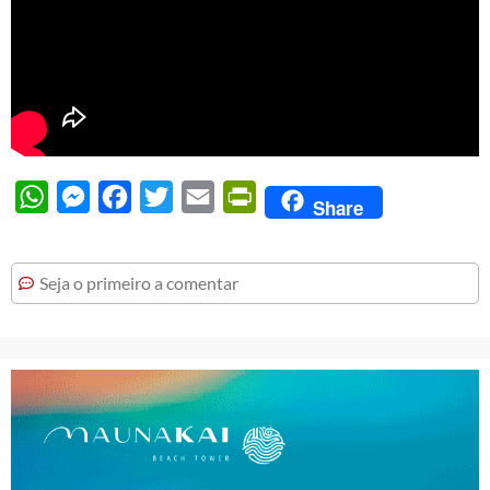
WhatsApp
Messenger
Facebook
Twitter
Email
PrintFriendly
Share
Seja o primeiro a comentar