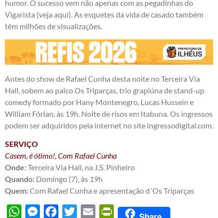
humor. O sucesso vem não apenas com as pegadinhas do
Vigarista (
veja aqui
). As esquetes da vida de casado também
têm milhões de visualizações.
Antes do show de Rafael Cunha desta noite no Terceira Via
Hall, sobem ao palco Os Triparças, trio grapiúna de stand-up
comedy formado por Hany Montenegro, Lucas Hussein e
William Fórlan, às 19h. Noite de risos em Itabuna. Os ingressos
podem ser adquiridos pela internet no site
ingressodigital.com
.
SERVIÇO
Casem, é ótimo!, Com Rafael Cunha
Onde:
Terceira Via Hall, na J.S. Pinheiro
Quando:
Domingo (7), às 19h
Quem:
Com Rafael Cunha e apresentação d´Os Triparças
WhatsApp
Messenger
Facebook
Twitter
Email
PrintFriendly
Share