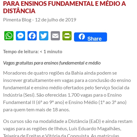
PARA ENSINOS FUNDAMENTAL E MÉDIO A
DISTÂNCIA
Pimenta Blog -
12 de julho de 2019
WhatsApp
Messenger
Facebook
Twitter
Email
PrintFriendly
Share
Tempo de leitura:
< 1
minuto
Vagas gratuitas para ensinos fundamental e médio
Moradores de quatro regiões da Bahia ainda podem se
inscrever gratuitamente em vagas para a conclusão do ensino
fundamental e ensino médio ofertados pelo Serviço Social da
Indústria (Sesi). São oferecidas 1.700 vagas para o Ensino
Fundamental II (6º ao 9º ano) e Ensino Médio (1º ao 3º ano)
para quem tem mais de 18 anos.
Os cursos são na modalidade a Distância (EaD) e ainda restam
vagas para as regiões de Ilhéus, Luís Eduardo Magalhães,
Teixeira de Freitas e Vitória da Conquista. As matrículas