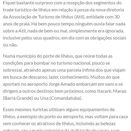
Fiquei bastante surpreso com a recepção dos segmentos do
trade turístico de Ilhéus em relação à posse da nova diretoria
da Associação de Turismo de Ilhéus (Atil), entidade com 30
anos de praia. Há bem pouco tempo ninguém ouvia falar nada
sobre a Atil, nada de bem ou mal, simplesmente era ignorada,
inclusive pelos seus quadros, em dia com as obrigações sociais
ou não.
Numa município do porte de Ilhéus, que reúne todas as
condições para bombar no turismo nacional, pouco se
sobressai, atraindo apenas uma parcela ínfima dos que viajam
em busca de descanso, lazer, conhecimento. Muitos do que
aportam no aeroporto Jorge Amado embarcam em vans e se
dirigem a outros destinos bem próximos, como Itacaré, Maraú
(Barra Grande) ou Una (Comandatuba).
Esses mesmos turistas utilizam alguns equipamentos de
Ilhéus, a exemplo do porto ou aeroporto, mas voltam para casa
sem conhecer os atrativos de Ilhéus, incluindo as belezas
naturais, seu casario colonial e da civilização do cacau, suas