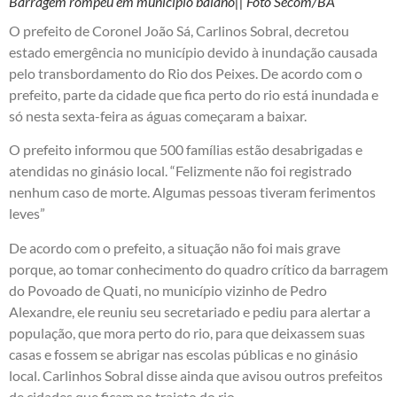
Barragem rompeu em município baiano|| Foto Secom/BA
O prefeito de Coronel João Sá, Carlinos Sobral, decretou
estado emergência no município devido à inundação causada
pelo transbordamento do Rio dos Peixes. De acordo com o
prefeito, parte da cidade que fica perto do rio está inundada e
só nesta sexta-feira as águas começaram a baixar.
O prefeito informou que 500 famílias estão desabrigadas e
atendidas no ginásio local. “Felizmente não foi registrado
nenhum caso de morte. Algumas pessoas tiveram ferimentos
leves”
De acordo com o prefeito, a situação não foi mais grave
porque, ao tomar conhecimento do quadro crítico da barragem
do Povoado de Quati, no município vizinho de Pedro
Alexandre, ele reuniu seu secretariado e pediu para alertar a
população, que mora perto do rio, para que deixassem suas
casas e fossem se abrigar nas escolas públicas e no ginásio
local. Carlinhos Sobral disse ainda que avisou outros prefeitos
de cidades que ficam no trajeto do rio.