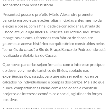
sonharmos com nossa história.
Presente à posse, o prefeito Mário Alexandre promete
parceria em projetos e ações, aliás iniciadas antes mesmo da
eleição e posse, com a finalidade de consolidar a Estrada do
Chocolate, que liga Ilhéus a Uruçuca. No roteiro, indústrias
moageiras de cacau, fazendas com fábrica de chocolate
gourmet, o acervo histórico e arquitetônico construídos pelos
“coronéis do cacau”, o Rio do Braço, Banco do Pedro, onde está
localizada a Biofábrica do Cacau.
Que novas parcerias sejam firmadas com o interesse precípuo
do desenvolvimento turístico de Ilhéus, apoiado nas
experiências do passado, para que não se repitam os erros
calcados no individualismo e pompas dos cargos. Mais do que
nunca, compartilhar as ideias com a sociedade e construir
projetos de interesse econômico e social, aglutinando forças
positivas.
A Atil sempre foi forte, embora a individualidade tenha sido